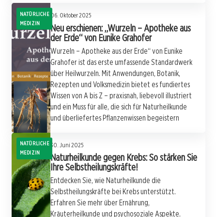
NATÜRLICHE
06. Oktober 2025
MEDIZIN
Neu erschienen: „Wurzeln – Apotheke aus
der Erde“ von Eunike Grahofer
Wurzeln – Apotheke aus der Erde“ von Eunike
Grahofer ist das erste umfassende Standardwerk
über Heilwurzeln. Mit Anwendungen, Botanik,
Rezepten und Volksmedizin bietet es fundiertes
Wissen von A bis Z – praxisnah, liebevoll illustriert
und ein Muss für alle, die sich für Naturheilkunde
und überliefertes Pflanzenwissen begeistern
NATÜRLICHE
30. Juni 2025
MEDIZIN
Naturheilkunde gegen Krebs: So stärken Sie
Ihre Selbstheilungskräfte!
Entdecken Sie, wie Naturheilkunde die
Selbstheilungskräfte bei Krebs unterstützt.
Erfahren Sie mehr über Ernährung,
Kräuterheilkunde und psychosoziale Aspekte.
09. Januar 2025