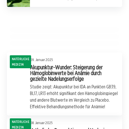
09. Januar 2025
Indiens Alte Heilkunst: Alternative Wege zum
09. Januar 2025
Naturopathische Medizin: Der Schlüssel zur
Wirksamkeit von Reha-Maßnahmen bei
Tabakverzicht Entdeckt
innovativen Behandlung chronischer
COVID-19: Neue Erkenntnisse und Ausblick
Krankheiten
NATÜRLICHE MEDIZIN
NATÜRLICHE MEDIZIN
NATÜRLICHE MEDIZIN
NATÜRLICHE
09. Januar 2025
MEDIZIN
Akupunktur-Wunder: Steigerung der
Hämoglobinwerte bei Anämie durch
gezielte Nadelungserfolge
Studie zeigt: Akupunktur bei IDA an Punkten GB39,
BL17, LR13 erhöht signifikant den Hämoglobinspiegel
und andere Blutwerte im Vergleich zu Placebo.
Effektive Behandlungsmethode für Anämie!
NATÜRLICHE
08. Januar 2025
MEDIZIN