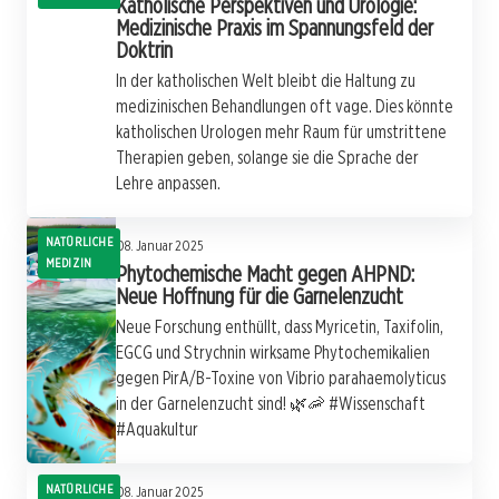
Katholische Perspektiven und Urologie:
Medizinische Praxis im Spannungsfeld der
Doktrin
In der katholischen Welt bleibt die Haltung zu
medizinischen Behandlungen oft vage. Dies könnte
katholischen Urologen mehr Raum für umstrittene
Therapien geben, solange sie die Sprache der
Lehre anpassen.
NATÜRLICHE
08. Januar 2025
MEDIZIN
Phytochemische Macht gegen AHPND:
Neue Hoffnung für die Garnelenzucht
Neue Forschung enthüllt, dass Myricetin, Taxifolin,
EGCG und Strychnin wirksame Phytochemikalien
gegen PirA/B-Toxine von Vibrio parahaemolyticus
in der Garnelenzucht sind! 🌿🦐 #Wissenschaft
#Aquakultur
NATÜRLICHE
08. Januar 2025