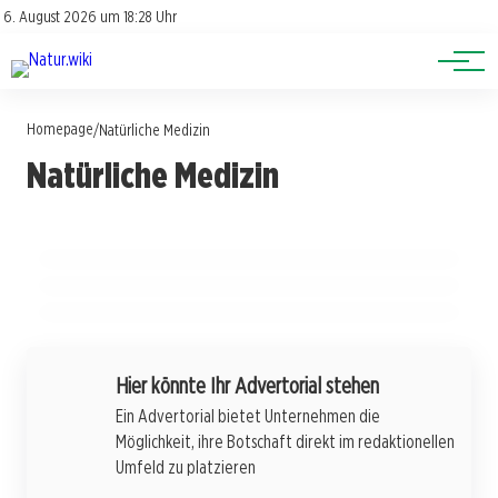
Lexikon
Account
6. August 2026 um 18:28 Uhr
Newsletter
Themen
Homepage
/
Natürliche Medizin
11. April 2026
14. April 2026
Naturheilkunde im Aufwind: Neue
Natürliche Medizin
Hohen Puls senken: 10 effektive Hausmittel
Erkenntnisse und ihre Chancen für die
18. Februar 2026
für mehr Ruhe
Revolution in der Naturheilkunde:
Gesundheit
Fortschritte, die die Medizin verändern!
NATÜRLICHE MEDIZIN
NATÜRLICHE MEDIZIN
NATÜRLICHE MEDIZIN
Hier könnte Ihr Advertorial stehen
Ein Advertorial bietet Unternehmen die
Möglichkeit, ihre Botschaft direkt im redaktionellen
Umfeld zu platzieren