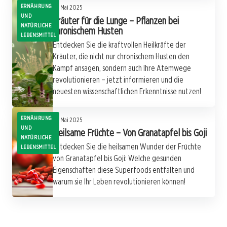
ERNÄHRUNG
16. Mai 2025
UND
Kräuter für die Lunge – Pflanzen bei
NATÜRLICHE
chronischem Husten
LEBENSMITTEL
Entdecken Sie die kraftvollen Heilkräfte der
Kräuter, die nicht nur chronischem Husten den
Kampf ansagen, sondern auch Ihre Atemwege
revolutionieren – jetzt informieren und die
neuesten wissenschaftlichen Erkenntnisse nutzen!
ERNÄHRUNG
16. Mai 2025
UND
Heilsame Früchte – Von Granatapfel bis Goji
NATÜRLICHE
Entdecken Sie die heilsamen Wunder der Früchte
LEBENSMITTEL
von Granatapfel bis Goji: Welche gesunden
Eigenschaften diese Superfoods entfalten und
warum sie Ihr Leben revolutionieren können!
15. Mai 2025
Pflanzen für die Zahngesundheit – Kräuter
15. Mai 2025
Kräuter für die emotionale Balance –
gegen Zahnfleischprobleme
Pflanzen bei Stimmungsschwankungen
15. Mai 2025