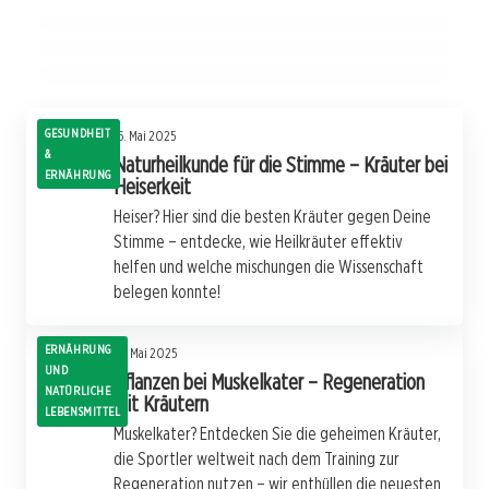
**Kr Die Heilkraft von Moosen und Flechten
GESUNDHEIT & ERNÄHRUNG
ERNÄHRUNG UND NATÜRLICHE LEBENSMITTEL
GESUNDHEIT & ERNÄHRUNG
GESUNDHEIT
15. Mai 2025
&
Naturheilkunde für die Stimme – Kräuter bei
ERNÄHRUNG
Heiserkeit
Heiser? Hier sind die besten Kräuter gegen Deine
Stimme – entdecke, wie Heilkräuter effektiv
helfen und welche mischungen die Wissenschaft
belegen konnte!
ERNÄHRUNG
14. Mai 2025
UND
Pflanzen bei Muskelkater – Regeneration
NATÜRLICHE
mit Kräutern
LEBENSMITTEL
Muskelkater? Entdecken Sie die geheimen Kräuter,
die Sportler weltweit nach dem Training zur
Regeneration nutzen – wir enthüllen die neuesten