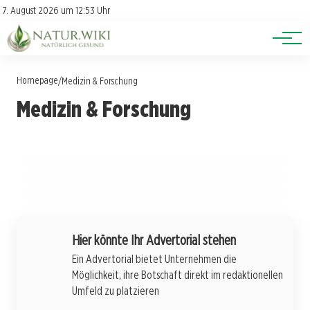
Lexikon
Account
7. August 2026 um 12:53 Uhr
Newsletter
Themen
Homepage
/
Medizin & Forschung
15. Juni 2025
Medizin & Forschung
Homöopathische Mittel gegen
15. Juni 2025
Heilkräuter bei Erkältungen: Echinacea
17. Mai 2025
Schlafstörungen
Heilkräuter für die Rekonvaleszenz –
richtig anwenden
Unterstützung nach Operationen
GESUNDHEIT & ERNÄHRUNG
GESUNDHEIT & ERNÄHRUNG
GESUNDHEIT & ERNÄHRUNG
Hier könnte Ihr Advertorial stehen
Ein Advertorial bietet Unternehmen die
Möglichkeit, ihre Botschaft direkt im redaktionellen
Umfeld zu platzieren