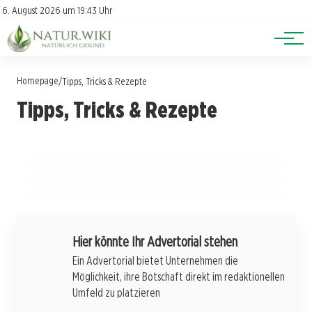
Lexikon
Account
6. August 2026 um 19:43 Uhr
Newsletter
Themen
Homepage
/
Tipps, Tricks & Rezepte
15. Mai 2025
Tipps, Tricks & Rezepte
Pflanzen für die Zahngesundheit – Kräuter
15. Mai 2025
Naturheilkunde für die Stimme – Kräuter bei
13. Mai 2025
gegen Zahnfleischprobleme
Naturheilkunde bei Hämorrhoiden – Sanfte
Heiserkeit
Hilfe aus der Natur
GESUNDHEIT & ERNÄHRUNG
GESUNDHEIT & ERNÄHRUNG
ERNÄHRUNG UND NATÜRLICHE LEBENSMITTEL
Hier könnte Ihr Advertorial stehen
Ein Advertorial bietet Unternehmen die
Möglichkeit, ihre Botschaft direkt im redaktionellen
Umfeld zu platzieren