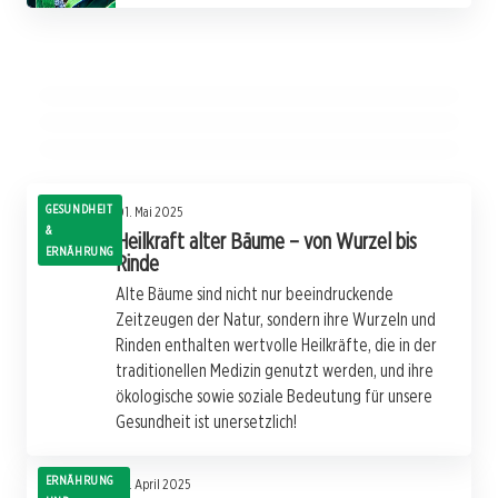
04. Mai 2025
06. Mai 2025
Kräuter für Sportler – Regeneration und
Wildkräuter im Winter nutzen
Energie
04. Mai 2025
Hausmittel bei Halsschmerzen
ERNÄHRUNG UND NATÜRLICHE LEBENSMITTEL
ERNÄHRUNG UND NATÜRLICHE LEBENSMITTEL
ERNÄHRUNG UND NATÜRLICHE LEBENSMITTEL
GESUNDHEIT
01. Mai 2025
&
Heilkraft alter Bäume – von Wurzel bis
ERNÄHRUNG
Rinde
Alte Bäume sind nicht nur beeindruckende
Zeitzeugen der Natur, sondern ihre Wurzeln und
Rinden enthalten wertvolle Heilkräfte, die in der
traditionellen Medizin genutzt werden, und ihre
ökologische sowie soziale Bedeutung für unsere
Gesundheit ist unersetzlich!
ERNÄHRUNG
29. April 2025