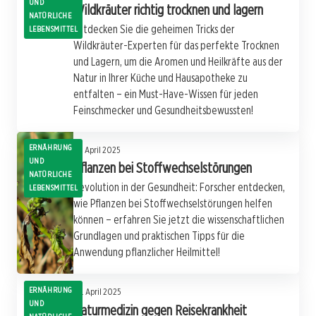
UND
Wildkräuter richtig trocknen und lagern
NATÜRLICHE
Entdecken Sie die geheimen Tricks der
LEBENSMITTEL
Wildkräuter-Experten für das perfekte Trocknen
und Lagern, um die Aromen und Heilkräfte aus der
Natur in Ihrer Küche und Hausapotheke zu
entfalten – ein Must-Have-Wissen für jeden
Feinschmecker und Gesundheitsbewussten!
ERNÄHRUNG
28. April 2025
UND
Pflanzen bei Stoffwechselstörungen
NATÜRLICHE
Revolution in der Gesundheit: Forscher entdecken,
LEBENSMITTEL
wie Pflanzen bei Stoffwechselstörungen helfen
können – erfahren Sie jetzt die wissenschaftlichen
Grundlagen und praktischen Tipps für die
Anwendung pflanzlicher Heilmittel!
ERNÄHRUNG
26. April 2025
UND
Naturmedizin gegen Reisekrankheit