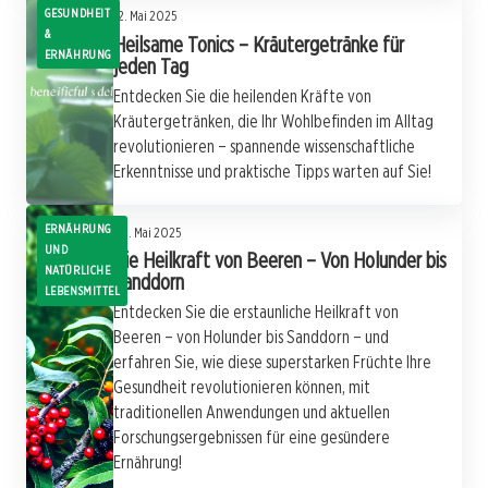
GESUNDHEIT
12. Mai 2025
&
Heilsame Tonics – Kräutergetränke für
ERNÄHRUNG
jeden Tag
Entdecken Sie die heilenden Kräfte von
Kräutergetränken, die Ihr Wohlbefinden im Alltag
revolutionieren – spannende wissenschaftliche
Erkenntnisse und praktische Tipps warten auf Sie!
ERNÄHRUNG
09. Mai 2025
UND
Die Heilkraft von Beeren – Von Holunder bis
NATÜRLICHE
Sanddorn
LEBENSMITTEL
Entdecken Sie die erstaunliche Heilkraft von
Beeren – von Holunder bis Sanddorn – und
erfahren Sie, wie diese superstarken Früchte Ihre
Gesundheit revolutionieren können, mit
traditionellen Anwendungen und aktuellen
Forschungsergebnissen für eine gesündere
Ernährung!