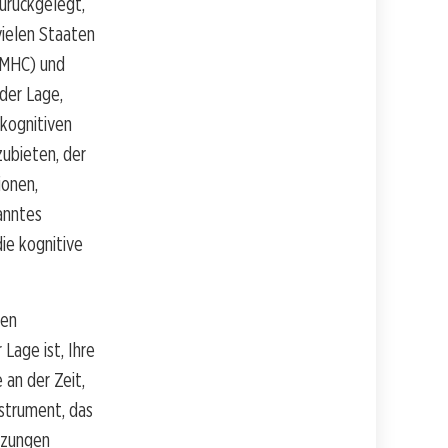
urückgelegt,
 vielen Staaten
(LMHC) und
der Lage,
 kognitiven
zubieten, der
ionen,
anntes
ie kognitive
den
Lage ist, Ihre
 an der Zeit,
strument, das
itzungen