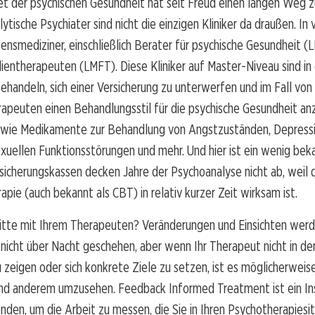
t der psychischen Gesundheit hat seit Freud einen langen Weg z
ytische Psychiater sind nicht die einzigen Kliniker da draußen. In
ensmediziner, einschließlich Berater für psychische Gesundheit 
ientherapeuten (LMFT). Diese Kliniker auf Master-Niveau sind in 
ehandeln, sich einer Versicherung zu unterwerfen und im Fall von
apeuten einen Behandlungsstil für die psychische Gesundheit an
st wie Medikamente zur Behandlung von Angstzuständen, Depress
uellen Funktionsstörungen und mehr. Und hier ist ein wenig bek
sicherungskassen decken Jahre der Psychoanalyse nicht ab, weil d
apie (auch bekannt als CBT) in relativ kurzer Zeit wirksam ist.
ritte mit Ihrem Therapeuten? Veränderungen und Einsichten wer
 nicht über Nacht geschehen, aber wenn Ihr Therapeut nicht in der 
u zeigen oder sich konkrete Ziele zu setzen, ist es möglicherweise
and anderem umzusehen. Feedback Informed Treatment ist ein In
den, um die Arbeit zu messen, die Sie in Ihren Psychotherapies