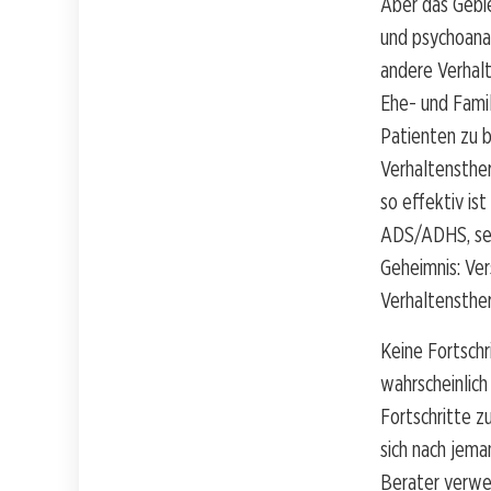
Aber das Gebie
und psychoanal
andere Verhalt
Ehe- und Famil
Patienten zu b
Verhaltensther
so effektiv i
ADS/ADHS, sex
Geheimnis: Ver
Verhaltensther
Keine Fortsch
wahrscheinlich
Fortschritte z
sich nach jem
Berater verwen