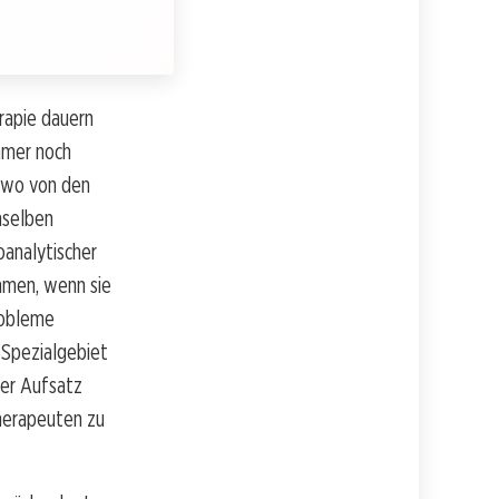
erapie dauern
mmer noch
, wo von den
nselben
oanalytischer
ehmen, wenn sie
robleme
 Spezialgebiet
ser Aufsatz
Therapeuten zu