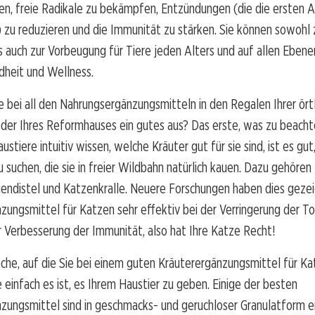
en, freie Radikale zu bekämpfen, Entzündungen (die die ersten A
) zu reduzieren und die Immunität zu stärken. Sie können sowohl 
s auch zur Vorbeugung für Tiere jeden Alters und auf allen Ebe
heit und Wellness.
 bei all den Nahrungsergänzungsmitteln in den Regalen Ihrer ört
er Ihres Reformhauses ein gutes aus? Das erste, was zu beachten
stiere intuitiv wissen, welche Kräuter gut für sie sind, ist es gut
u suchen, die sie in freier Wildbahn natürlich kauen. Dazu gehören
iendistel und Katzenkralle. Neuere Forschungen haben dies gezei
ungsmittel für Katzen sehr effektiv bei der Verringerung der To
 Verbesserung der Immunität, also hat Ihre Katze Recht!
che, auf die Sie bei einem guten Kräuterergänzungsmittel für K
ie einfach es ist, es Ihrem Haustier zu geben. Einige der besten
ungsmittel sind in geschmacks- und geruchloser Granulatform erh