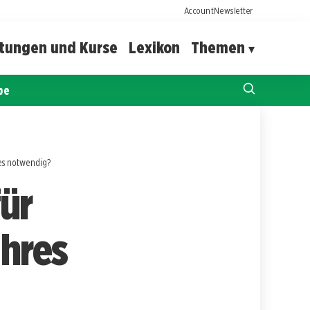
Account
Newsletter
ltungen und Kurse
Lexikon
Themen
pe
res notwendig?
ür
Ihres