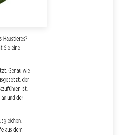
s Haustieres?
t Sie eine
etzt. Genau wie
sgesetzt, der
zuführen ist.
 an und der
sgleichen.
ffe aus dem