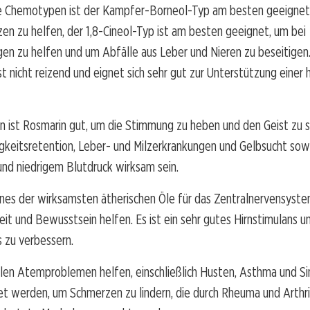
die Chemotypen ist der Kampfer-Borneol-Typ am besten geeignet
n zu helfen, der 1,8-Cineol-Typ ist am besten geeignet, um bei
en zu helfen und um Abfälle aus Leber und Nieren zu beseitigen
t nicht reizend und eignet sich sehr gut zur Unterstützung einer
 ist Rosmarin gut, um die Stimmung zu heben und den Geist zu st
igkeitsretention, Leber- und Milzerkrankungen und Gelbsucht sow
nd niedrigem Blutdruck wirksam sein.
ines der wirksamsten ätherischen Öle für das Zentralnervensyste
heit und Bewusstsein helfen. Es ist ein sehr gutes Hirnstimulans u
 zu verbessern.
elen Atemproblemen helfen, einschließlich Husten, Asthma und Sin
t werden, um Schmerzen zu lindern, die durch Rheuma und Arthri