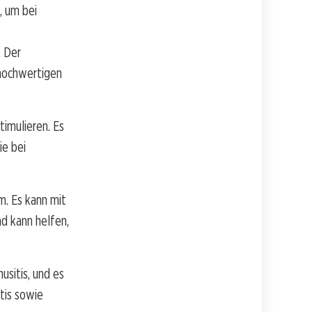
, um bei
. Der
 hochwertigen
imulieren. Es
ie bei
m. Es kann mit
nd kann helfen,
usitis, und es
tis sowie