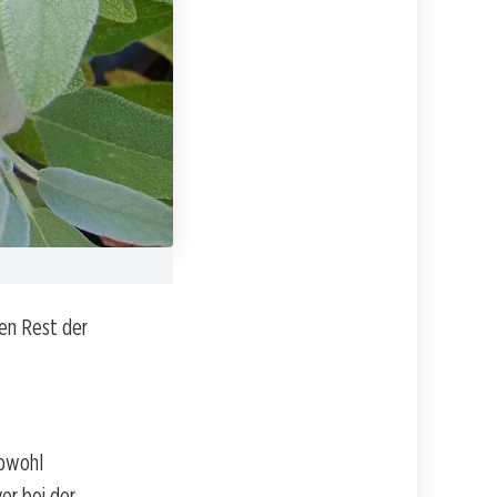
den Rest der
obwohl
er bei der