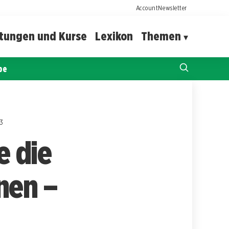
Account
Newsletter
ltungen und Kurse
Lexikon
Themen
pe
 3
e die
nen –