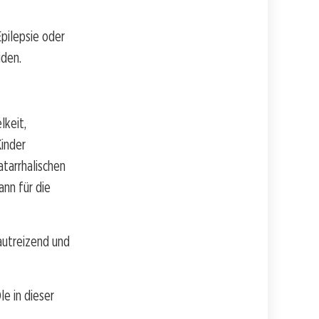
Epilepsie oder
iden.
lkeit,
Kinder
tarrhalischen
nn für die
autreizend und
le in dieser