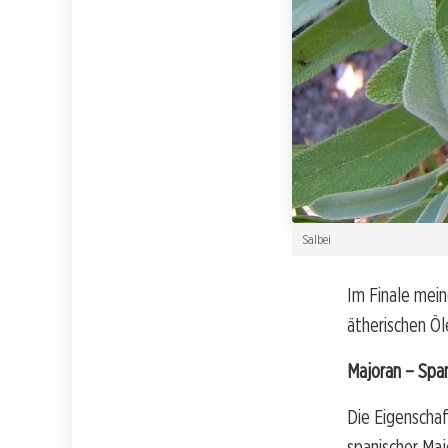
Salbei
Im Finale mein
ätherischen Öl
Majoran – Spa
Die Eigenscha
spanischer Maj