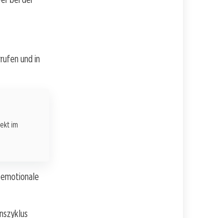
rufen und in
rekt im
s emotionale
nszyklus