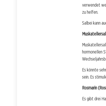
verwendet wer
zu helfen.
Salbei kann a
Muskatellersal
Muskatellersal
hormonellen S
Wechseljahrs
Es könnte sehr
sein. Es stimuli
Rosmarin (Rosm
Es gibt drei 