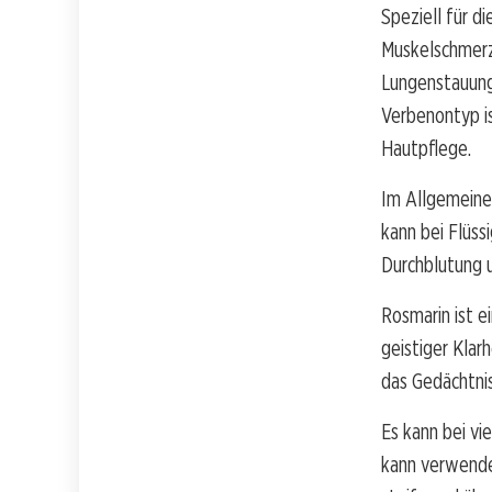
Speziell für 
Muskelschmerze
Lungenstauung
Verbenontyp is
Hautpflege.
Im Allgemeinen
kann bei Flüss
Durchblutung u
Rosmarin ist e
geistiger Klar
das Gedächtnis
Es kann bei vi
kann verwende