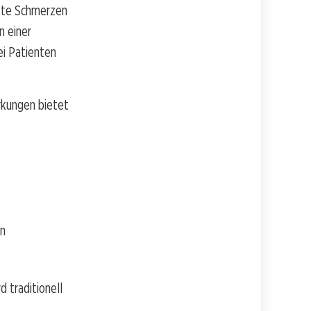
akte Schmerzen
n einer
ei Patienten
irkungen bietet
en
d traditionell