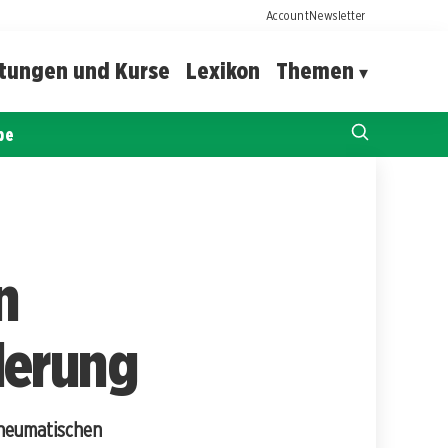
Account
Newsletter
ltungen und Kurse
Lexikon
Themen
pe
n
derung
 rheumatischen