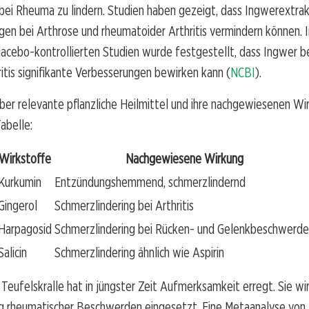
ei Rheuma zu lindern. Studien haben gezeigt, dass Ingwerextr
en bei Arthrose und rheumatoider Arthritis vermindern können. I
acebo-kontrollierten Studien wurde festgestellt, dass Ingwer b
itis signifikante Verbesserungen bewirken kann (
NCBI
).
über relevante pflanzliche Heilmittel und ihre nachgewiesenen W
abelle:
Wirkstoffe
Nachgewiesene Wirkung
Kurkumin
Entzündungshemmend, schmerzlindernd
Gingerol
Schmerzlindering bei Arthritis
Harpagosid
Schmerzlindering bei Rücken- und Gelenkbeschwerd
Salicin
Schmerzlindering ähnlich wie Aspirin
Teufelskralle hat in jüngster Zeit Aufmerksamkeit erregt. Sie wir
g rheumatischer Beschwerden eingesetzt. Eine Metaanalyse von