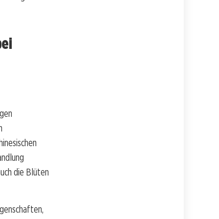
bei
ngen
n
hinesischen
andlung
uch die Blüten
genschaften,