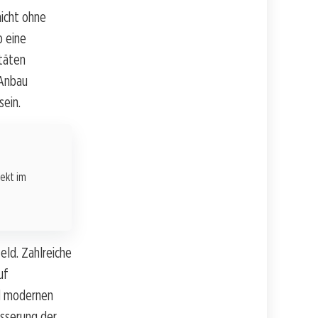
nicht ohne
b eine
itäten
 Anbau
sein.
rekt im
eld. Zahlreiche
uf
nd modernen
esserung der