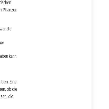
tischen
n Pflanzen
wer die
nde
haben kann.
lben. Eine
en, ob die
zen, die