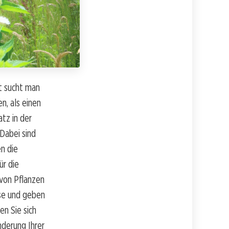
t sucht man
n, als einen
atz in der
Dabei sind
n die
ür die
von Pflanzen
sse und geben
n Sie sich
nderung Ihrer