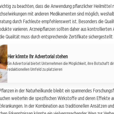
ichtig zu beachten, dass die Anwendung pflanzlicher Heilmittel 
Wechselwirkungen mit anderen Medikamenten sind möglich, weshal
eratung durch Fachleute empfehlenswert ist. Besonders die Qual
rodukte variieren. Arzneipflanzen sollten daher aus kontrollierten
e Qualität muss durch entsprechende Zertifikate sichergestellt 
Hier könnte Ihr Advertorial stehen
Ein Advertorial bietet Unternehmen die Möglichkeit, ihre Botschaft di
redaktionellen Umfeld zu platzieren
Pflanzen in der Naturheilkunde bleibt ein spannendes Forschungsf
uchen weiterhin die spezifischen Wirkstoffe und deren Effekte a
Erkrankungen. In der Kombination aus traditionellen Ansätzen u
ichen Erkenntnissen könnte ein vielversprechender Weg zur Verb