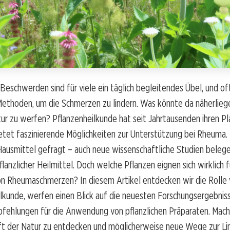
eschwerden sind für viele ein täglich begleitendes Übel, und of
ethoden, um die Schmerzen zu lindern. Was könnte da näherliege
atur zu werfen? Pflanzenheilkunde hat seit Jahrtausenden ihren Pl
etet faszinierende Möglichkeiten zur Unterstützung bei Rheuma. 
 Hausmittel gefragt – auch neue wissenschaftliche Studien belege
lanzlicher Heilmittel. Doch welche Pflanzen eignen sich wirklich f
n Rheumaschmerzen? In diesem Artikel entdecken wir die Rolle 
ilkunde, werfen einen Blick auf die neuesten Forschungsergebni
fehlungen für die Anwendung von pflanzlichen Präparaten. Mache
aft der Natur zu entdecken und möglicherweise neue Wege zur Li