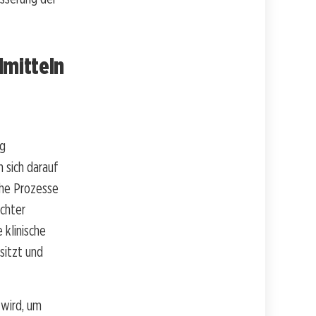
lmitteln
ng
 sich darauf
che Prozesse
uchter
 klinische
sitzt und
 wird, um