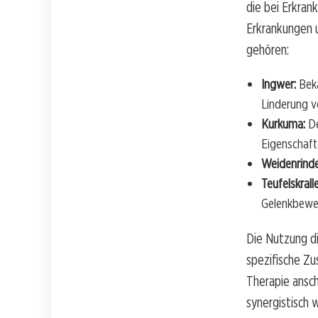
die bei Erkran
Erkrankungen 
gehören:
Ingwer:
Beka
Linderung 
Kurkuma:
De
Eigenschaft
Weidenrinde
Teufelskralle
Gelenkbeweg
Die Nutzung di
spezifische Z
Therapie ansch
synergistisch 