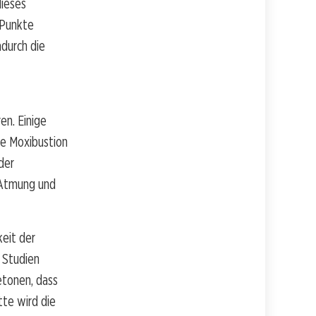
ieses
 Punkte
adurch die
en. Einige
e Moxibustion
der
 Atmung und
keit der
 Studien
etonen, dass
tte wird die