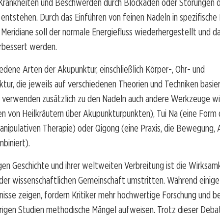
 Krankheiten und Beschwerden durch Blockaden oder Störungen d
 entstehen. Durch das Einführen von feinen Nadeln in spezifische
 Meridiane soll der normale Energiefluss wiederhergestellt und d
rbessert werden.
iedene Arten der Akupunktur, einschließlich Körper-, Ohr- und
tur, die jeweils auf verschiedenen Theorien und Techniken basier
e verwenden zusätzlich zu den Nadeln auch andere Werkzeuge wi
n von Heilkräutern über Akupunkturpunkten), Tui Na (eine Form 
manipulativen Therapie) oder Qigong (eine Praxis, die Bewegung,
biniert).
ngen Geschichte und ihrer weltweiten Verbreitung ist die Wirksam
der wissenschaftlichen Gemeinschaft umstritten. Während einige
nisse zeigen, fordern Kritiker mehr hochwertige Forschung und b
erigen Studien methodische Mängel aufweisen. Trotz dieser Deba