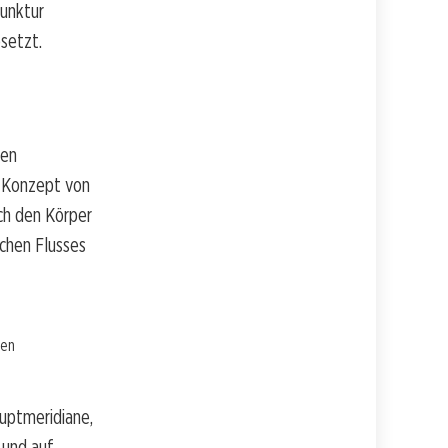
punktur
setzt.
len
s Konzept von
rch den Körper
schen Flusses
len
auptmeridiane,
 und auf