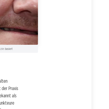
zin basiert
alten
 der Praxis
ekannt als
punkteure