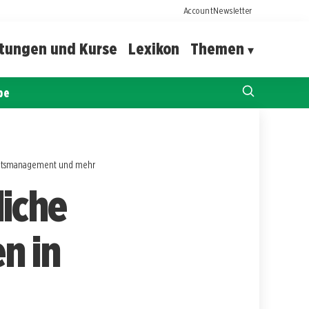
Account
Newsletter
ltungen und Kurse
Lexikon
Themen
pe
ichtsmanagement und mehr
iche
n in