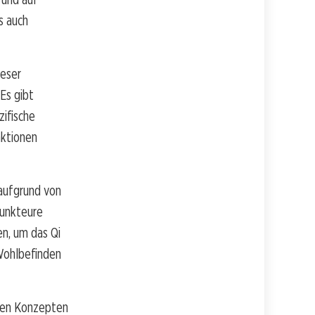
s auch
ieser
Es gibt
ifische
nktionen
aufgrund von
punkteure
n, um das Qi
 Wohlbefinden
 den Konzepten