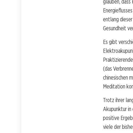
glauben, dass
Energieflusses
entlang dieser
Gesundheit ve
Es gibt versch
Elektroakupunk
Praktizierend
(das Verbrenne
chinesischen 
Meditation kom
Trotz ihrer la
Akupunktur in 
positive Ergeb
viele der bish