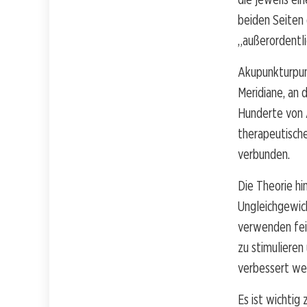
beiden Seiten 
„außerordentli
Akupunkturpunk
Meridiane, an 
Hunderte von 
therapeutisch
verbunden.
Die Theorie h
Ungleichgewic
verwenden fei
zu stimulieren
verbessert wer
Es ist wichtig