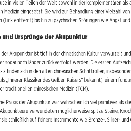
te in vielen Teilen der Welt sowohl in der komplementären als a
n Medizin eingesetzt. Sie wird zur Behandlung einer Vielzahl vo
n (Link entfernt) bis hin zu psychischen Störungen wie Angst und
e und Ursprünge der Akupunktur
 der Akupunktur ist tief in der chinesischen Kultur verwurzelt und
er sogar noch länger zurückverfolgt werden. Die ersten Aufzeic
is finden sich in den alten chinesischen Schriftrollen, insbesonde
 als „Innerer Klassiker des Gelben Kaisers“ bekannt), einem fund
er traditionellen chinesischen Medizin (TCM).
he Praxis der Akupunktur war wahrscheinlich viel primitiver als die
 Akupunkteure verwendeten möglicherweise spitze Steine, Knoc
sie schließlich auf feinere Instrumente wie Bronze-, Silber- und