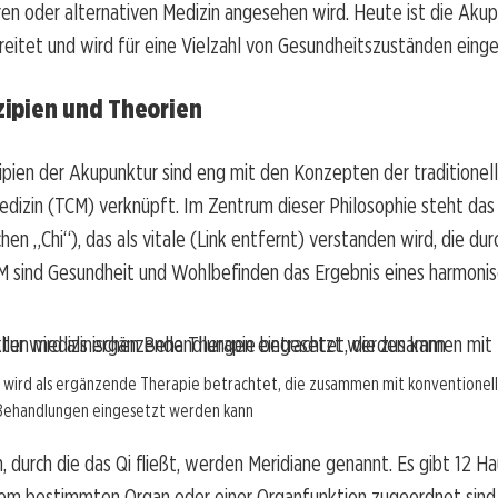
n oder alternativen Medizin angesehen wird. Heute ist die Aku
eitet und wird für eine Vielzahl von Gesundheitszuständen einge
ipien und Theorien
ipien der Akupunktur sind eng mit den Konzepten der traditionel
edizin (TCM) verknüpft. Im Zentrum dieser Philosophie steht da
hen „Chi“), das als vitale (Link entfernt) verstanden wird, die du
CM sind Gesundheit und Wohlbefinden das Ergebnis eines harmoni
 wird als ergänzende Therapie betrachtet, die zusammen mit konventionel
 Behandlungen eingesetzt werden kann
, durch die das Qi fließt, werden Meridiane genannt. Es gibt 12 H
inem bestimmten Organ oder einer Organfunktion zugeordnet sind