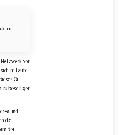
rekt im
em Netzwerk von
 sich im Laufe
dieses Qi
n zu beseitigen
.
Korea und
nn die
orm der