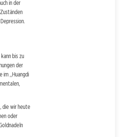
uch in der
n Zuständen
 Depression.
 kann bis zu
hnungen der
re im „Huangdi
amentalen,
, die wir heute
hen oder
 Goldnadeln