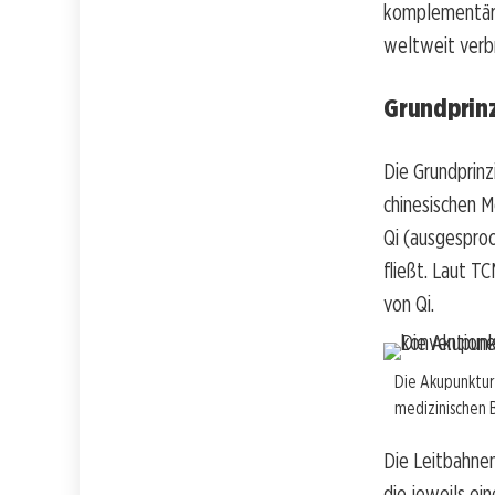
komplementäre
weltweit verbr
Grundprinz
Die Grundprinz
chinesischen M
Qi (ausgesproc
fließt. Laut T
von Qi.
Die Akupunktur
medizinischen
Die Leitbahnen
die jeweils e