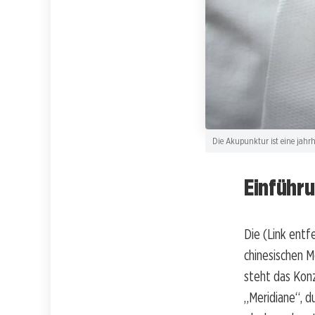
Die Akupunktur ist eine jahrh
Einführu
Die (Link entfe
chinesischen M
steht das Kon
„Meridiane“, d