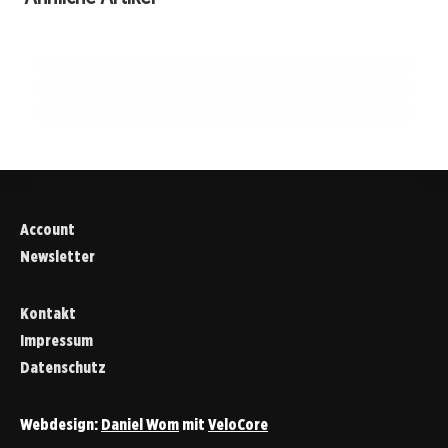
Bauchspeicheldrüsenkrebs erkennen:
Forschungen revolutionieren die
Verbesserungen!
Schwer zu diagnostizieren – neue Chancen in
Heilpflanzenwelt!
der Behandlung
HEILPFLANZEN & KRÄUTERKUNDE
HEILPFLANZEN & KRÄUTERKUNDE
GESUNDHEIT & ERNÄHRUNG
Account
Newsletter
Kontakt
Impressum
Datenschutz
Webdesign:
Daniel Wom
mit
VeloCore