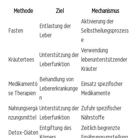
Methode
Ziel
Mechanismus
Aktivierung der
Entlastung der
Fasten
Selbstheilungsprozess
Leber
e
Verwendung
Unterstützung der
Kräutertees
leberunterstützender
Leberfunktion
Kräuter
Behandlung von
Medikamentö
Einsatz spezifischer
Lebererkrankunge
se Therapien
Medikamente
n
Nahrungsergä
Unterstützung der
Zufuhr spezifischer
nzungsmittel
Leberfunktion
Nährstoffe
Entgiftung des
Zeitlich begrenzte
Detox-Diäten
Körpers
Ernährungsumstellung