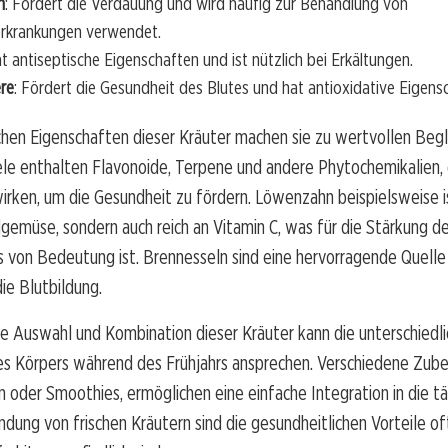
n
: Fördert die Verdauung und wird häufig zur Behandlung von
krankungen verwendet.
at antiseptische Eigenschaften und ist nützlich bei Erkältungen.
re
: Fördert die Gesundheit des Blutes und hat antioxidative Eigens
hen Eigenschaften dieser Kräuter machen sie zu wertvollen Begle
ele enthalten Flavonoide, Terpene und andere Phytochemikalien, 
wirken, um die Gesundheit zu fördern. Löwenzahn beispielsweise is
gemüse, sondern auch reich an Vitamin C, was für die Stärkung d
von Bedeutung ist. Brennesseln sind eine hervorragende Quelle 
ie Blutbildung.
ge Auswahl und Kombination dieser Kräuter kann die unterschiedl
es Körpers während des Frühjahrs ansprechen. Verschiedene Zube
n oder Smoothies, ermöglichen eine einfache Integration in die tä
dung von frischen Kräutern sind die gesundheitlichen Vorteile of