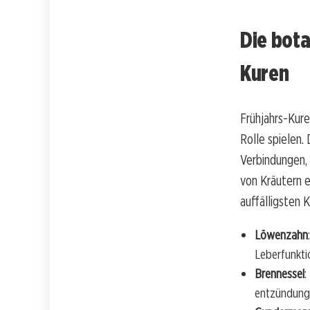
Die bota
Kuren
Frühjahrs-Kure
Rolle spielen. 
Verbindungen,
von Kräutern e
auffälligsten 
Löwenzahn
Leberfunkti
Brennessel
:
entzündung