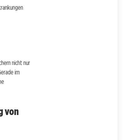
krankungen
hern nicht nur
Gerade im
ne
g von