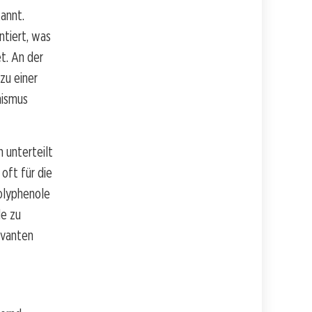
kannt.
ntiert, was
t. An der
zu einer
nismus
 unterteilt
oft für die
olyphenole
le zu
evanten