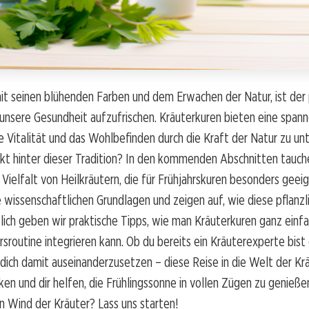
mit seinen blühenden Farben und dem Erwachen der Natur, ist der
unsere Gesundheit aufzufrischen. Kräuterkuren bieten eine span
ie Vitalität und das Wohlbefinden durch die Kraft der Natur zu un
t hinter dieser Tradition? In den kommenden Abschnitten tauchen
 Vielfalt von Heilkräutern, die für Frühjahrskuren besonders geeig
 wissenschaftlichen Grundlagen und zeigen auf, wie diese pflanzl
ßlich geben wir praktische Tipps, wie man Kräuterkuren ganz einfa
rsroutine integrieren kann. Ob du bereits ein Kräuterexperte bis
 dich damit auseinanderzusetzen – diese Reise in die Welt der Kr
en und dir helfen, die Frühlingssonne in vollen Zügen zu genießen
en Wind der Kräuter? Lass uns starten!