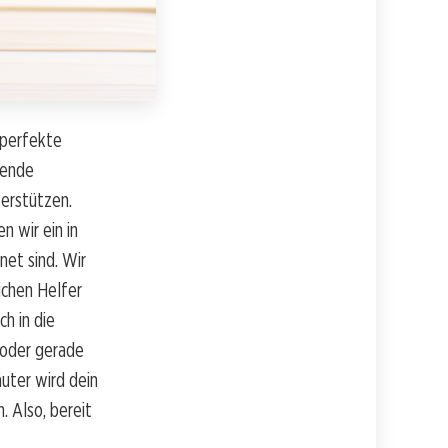
 perfekte
nende
terstützen.
 wir ein in
net sind. Wir
ichen Helfer
ch in die
t oder gerade
äuter wird dein
. Also, bereit