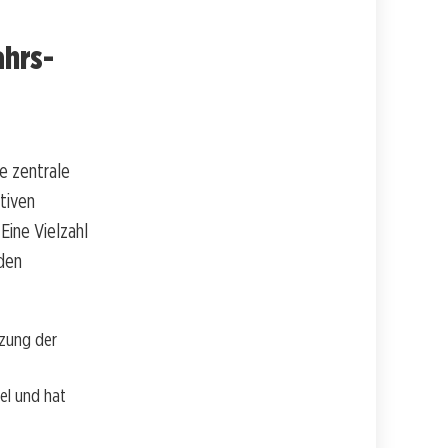
ahrs-
ne zentrale
ktiven
Eine Vielzahl
 den
tzung der
el und hat