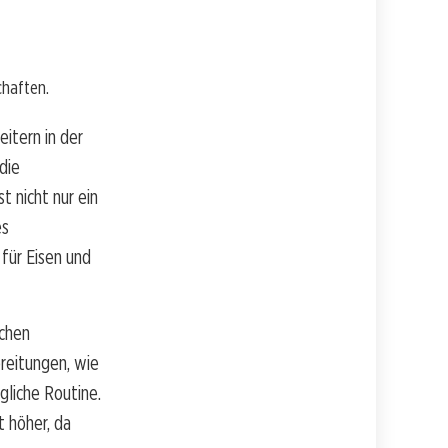
chaften.
itern in der
die
t nicht nur ein
es
für Eisen und
ichen
reitungen, wie
gliche Routine.
t höher, da