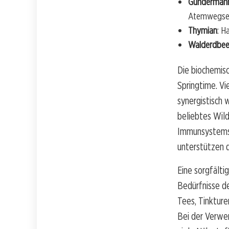
Gunderman
Atemwegser
Thymian
: H
Walderdbee
Die biochemisc
Springtime. Vi
synergistisch 
beliebtes Wild
Immunsystems 
unterstützen d
Eine sorgfälti
Bedürfnisse d
Tees, Tinkture
Bei der Verwen