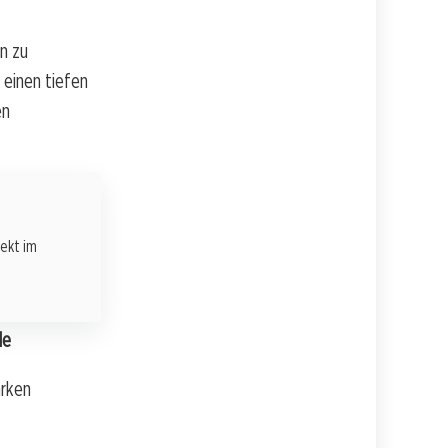
in zu
 einen tiefen
en
rekt im
le
ärken