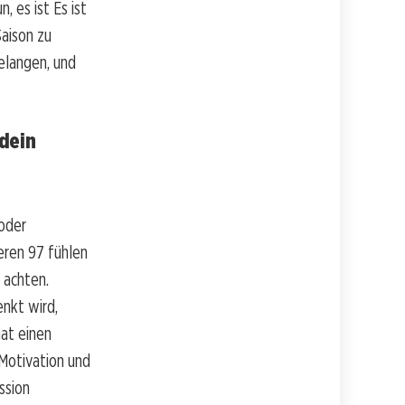
, es ist Es ist
Saison zu
elangen, und
dein
oder
eren 97 fühlen
 achten.
nkt wird,
hat einen
 Motivation und
ssion