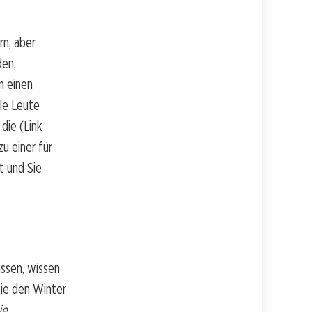
rn, aber
den,
n einen
ele Leute
die (Link
u einer für
t und Sie
ssen, wissen
Sie den Winter
ie.