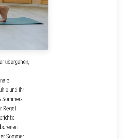
er übergehen,
onale
ühle und Ihr
es Sommers
r Regel
erichte
eborenen
 der Sommer