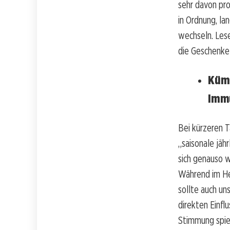
sehr davon prof
in Ordnung, la
wechseln. Lese
die Geschenke 
Kümm
Imm
Bei kürzeren 
„saisonale jäh
sich genauso w
Während im He
sollte auch un
direkten Einfl
Stimmung spiel