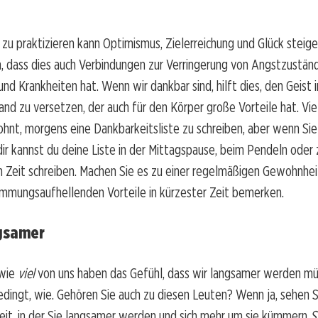
zu praktizieren kann Optimismus, Zielerreichung und Glück steige
, dass dies auch Verbindungen zur Verringerung von Angstzustän
nd Krankheiten hat. Wenn wir dankbar sind, hilft dies, den Geist i
and zu versetzen, der auch für den Körper große Vorteile hat. Vi
nt, morgens eine Dankbarkeitsliste zu schreiben, aber wenn Sie 
dir kannst du deine Liste in der Mittagspause, beim Pendeln oder z
 Zeit schreiben. Machen Sie es zu einer regelmäßigen Gewohnhei
immungsaufhellenden Vorteile in kürzester Zeit bemerken.
gsamer
 wie
viel
von uns haben das Gefühl, dass wir langsamer werden mü
edingt, wie. Gehören Sie auch zu diesen Leuten? Wenn ja, sehen 
zeit, in der Sie langsamer werden und sich mehr um sie kümmern
S