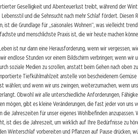
rtierter Geselligkeit und Abenteuerlust treibt, während der Wint
n Lebensstil und die Sehnsucht nach mehr Schlaf fördert. Diesen 
n, ist die Grundlage für „saisonales Wohnen“, was vielleicht trendy
infachste und menschlichste Praxis ist, die wir heute machen könne
Leben ist nur dann eine Herausforderung, wenn wir vergessen, wi
 wir endlose Stunden vor einem Bildschirm verbringen; wenn wir u
urch soziale Medien zu scrollen, anstatt beim Gehen nach oben zu
importierte Tiefkühlmahlzeit anstelle von bescheidenem Gemüse
st wählen; und wenn wir uns zwingen, weiterzumachen, wenn uns
rlangt. Obwohl wir alle unterschiedliche Anforderungen, Fähigke
ben mögen, gibt es kleine Veränderungen, die fast jeder von uns
an die Jahreszeiten für unser eigenes Wohlbefinden anzupassen.
t, ist dies die Jahreszeit, um wirklich auf Ihre Bedürfnisse zu hö
 den Winterschlaf vorbereiten und Pflanzen auf Pause drücken, w