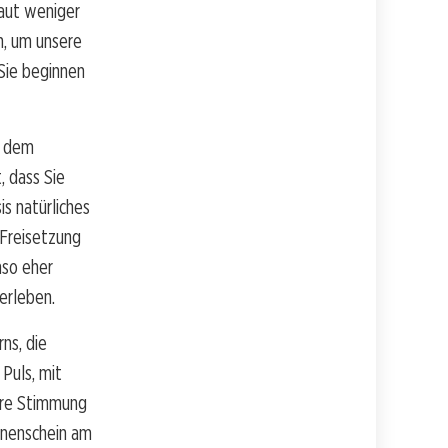
Haut weniger
n, um unsere
 Sie beginnen
n dem
, dass Sie
s natürliches
 Freisetzung
mso eher
erleben.
ns, die
Puls, mit
Ihre Stimmung
nnenschein am