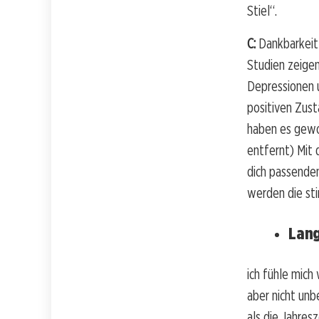
Stiel“.
C:
Dankbarkeit 
Studien zeigen
Depressionen u
positiven Zust
haben es gewoh
entfernt) Mit 
dich passenden
werden die st
Lan
ich fühle mich
aber nicht unb
als die Jahres