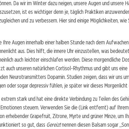
können. Da wir im Winter dazu neigen, unsere Augen und unsere 
szusetzen, ist es wichtiger denn je, täglich Praktiken anzuwende
gleichen und zu verbessern. Hier sind einige Möglichkeiten, wie
e Ihre Augen innerhalb einer halben Stunde nach dem Aufwache
nenlicht aus. Dies hilft, die innere Uhr einzustellen, was bedeutet
einlich auch leichter einschlafen werden. Diese morgendliche Dosi
tzt auch unseren natürlichen Cortisol-Rhythmus und gibt uns eine
nden Neurotransmitters Dopamin. Studien zeigen, dass wir uns u
en oder sogar depressiv fühlen, je später wir dieses Morgenlicht 
 extrem stark und hat eine direkte Verbindung zu Teilen des Gehir
motionen steuern. Verwenden Sie die (Link entfernt) auf Ihrem 
on erhebender Grapefruit, Zitrone, Myrte und grüner Minze, um 
unktioniert so gut, dass
Gereizt
nennen diesen Balsam sogar „So