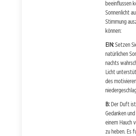
beeinflussen 
Sonnenlicht au
Stimmung auszu
können:
EIN:
Setzen Si
natürlichen Son
nachts wahrsch
Licht unterstü
des motiviere
niedergeschlag
B:
Der Duft ist
Gedanken und E
einem Hauch v
zu heben. Es f