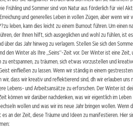
ie Frühling und Sommer sind von Natur aus förderlich für viel Akti
Erreichung und generelles Leben in vollen Zügen, aber wenn wir v
??zu leben, kann dies leicht zu einem Burnout führen. Um einen n
ühren, der Ihnen hilft, sich ausgeglichen und wohl zu fühlen, ist e
 über das Jahr hinweg zu verlagern. Stellen Sie sich den Sommer
nd den Winter als Ihre „Seins“-Zeit vor. Der Winter ist eine Zeit
h zu entspannen, zu träumen, sich etwas vorzustellen und kreative
 Geist einfließen zu lassen. Wenn wir ständig in einem gestresst
n wir, dass wir kreativ und reflektierend sind, dh wir erlauben uns 
re Lebens- und Arbeitsansätze zu erforschen. Der Winter ist dei
 Zeit können wir darüber nachdenken, was wir eigentlich im Leben 
echseln wollen und was wir ins neue Jahr bringen wollen. Wenn d
st es an der Zeit, diese Träume und Ideen zu manifestieren. Hier s
amen: