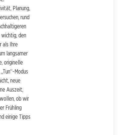
vität, Planung,
ersuchen, rund
achhaltigeren
s wichtig, den
 als Ihre
, um langsamer
, originelle
en „Tun“-Modus
nicht, neue
ne Auszeit,
wollen, ob wir
er Frühling
ind einige Tipps