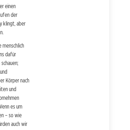
er einen
Rufen der
 klingt, aber
n.
e menschlich
ns dafür
 schauen;
 und
er Körper nach
iten und
 vornehmen
 Wenn es um
ren – so wie
ürden auch wir