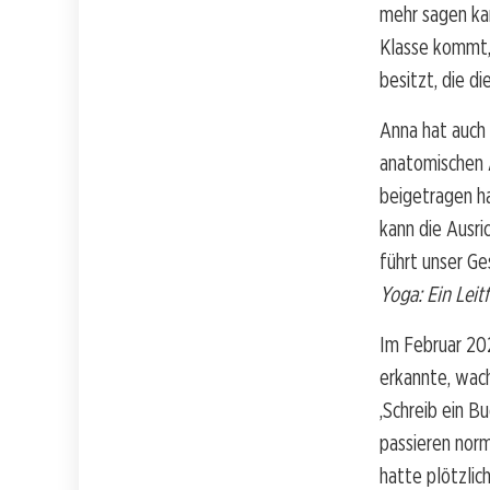
mehr sagen kan
Klasse kommt, 
besitzt, die di
Anna hat auch
anatomischen A
beigetragen ha
kann die Ausri
führt unser G
Yoga: Ein Leit
Im Februar 20
erkannte, wac
‚Schreib ein B
passieren norm
hatte plötzlic