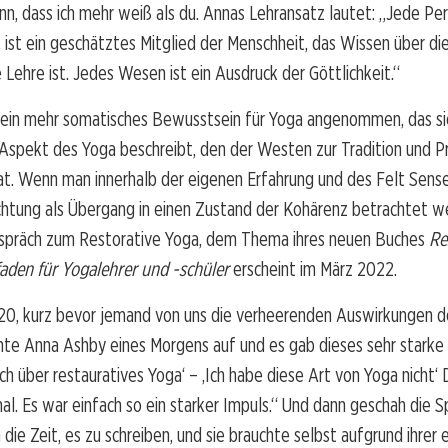
n, dass ich mehr weiß als du. Annas Lehransatz lautet: „Jede Pers
ist ein geschätztes Mitglied der Menschheit, das Wissen über di
e Lehre ist. Jedes Wesen ist ein Ausdruck der Göttlichkeit.“
 ein mehr somatisches Bewusstsein für Yoga angenommen, das si
spekt des Yoga beschreibt, den der Westen zur Tradition und Pr
t. Wenn man innerhalb der eigenen Erfahrung und des Felt Sense
chtung als Übergang in einen Zustand der Kohärenz betrachtet w
espräch zum Restorative Yoga, dem Thema ihres neuen Buches
Re
faden für Yogalehrer und -schüler
erscheint im März 2022.
20, kurz bevor jemand von uns die verheerenden Auswirkungen 
hte Anna Ashby eines Morgens auf und es gab dieses sehr starke
uch über restauratives Yoga‘ – ‚Ich habe diese Art von Yoga nicht‘
al. Es war einfach so ein starker Impuls.“ Und dann geschah die S
h die Zeit, es zu schreiben, und sie brauchte selbst aufgrund ihrer