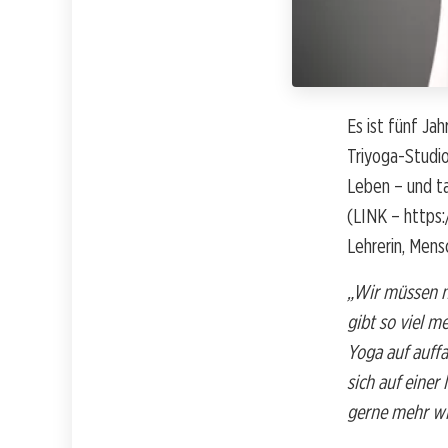
Es ist fünf Ja
Triyoga-Studio
Leben – und ta
(LINK – https:
Lehrerin, Men
„Wir müssen n
gibt so viel m
Yoga auf auffa
sich auf einer
gerne mehr wi