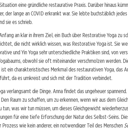
Situation eine gründliche restaurative Praxis. Darüber hinaus kümm
er, der lange an COVID erkrankt war. Sie lebte buchstäblich jede
d sie es schrieb.
nfang an klar in ihrem Ziel, ein Buch über Restorative Yoga zu sc
richtet, die nicht wirklich wissen, was Restorative Yoga ist. Sie w
orative und Yin Yoga sehr unterschiedliche Praktiken sind, von ve
ogabaums, obwohl sie oft miteinander verschmolzen werden. D
 ist ein charakteristisches Merkmal des restaurativen Yoga, das A
führt, da es umkreist und sich mit der Tradition verbindet.
oga verlangsamt die Dinge. Anna findet das ungeheuer spannend.
n. Den Raum zu schaffen, um zu erkennen, wenn wir aus dem Glei
u tun, was wir tun müssen, um dieses Gleichgewicht wiederherzus
ungen für eine tiefe Erforschung der Natur des Selbst-Seins. Dies
r Prozess wie kein anderer, ein notwendiger Teil des Menschen
S