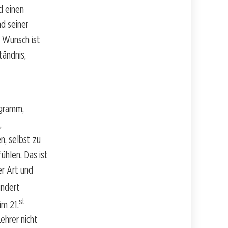
d einen
d seiner
r Wunsch ist
tändnis,
ogramm,
,
n, selbst zu
fühlen. Das ist
er Art und
ndert
st
im 21.
ehrer nicht