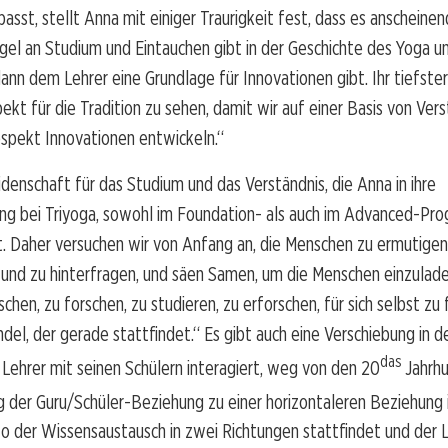
sst, stellt Anna mit einiger Traurigkeit fest, dass es anscheinen
gel an Studium und Eintauchen gibt in der Geschichte des Yoga un
 dann dem Lehrer eine Grundlage für Innovationen gibt. Ihr tiefste
ekt für die Tradition zu sehen, damit wir auf einer Basis von Vers
spekt Innovationen entwickeln.“
eidenschaft für das Studium und das Verständnis, die Anna in ihre
ung bei Triyoga, sowohl im Foundation- als auch im Advanced-Pr
st. Daher versuchen wir von Anfang an, die Menschen zu ermutigen
und zu hinterfragen, und säen Samen, um die Menschen einzulade
chen, zu forschen, zu studieren, zu erforschen, für sich selbst zu 
del, der gerade stattfindet.“ Es gibt auch eine Verschiebung in d
das
 Lehrer mit seinen Schülern interagiert, weg von den 20
Jahrhu
 der Guru/Schüler-Beziehung zu einer horizontaleren Beziehung 
o der Wissensaustausch in zwei Richtungen stattfindet und der L