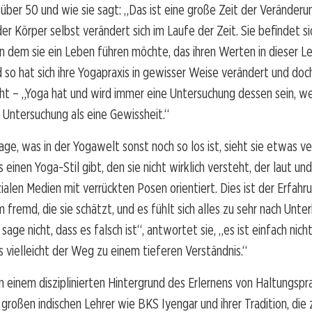
 über 50 und wie sie sagt: „Das ist eine große Zeit der Veränderu
der Körper selbst verändert sich im Laufe der Zeit. Sie befindet s
n dem sie ein Leben führen möchte, das ihren Werten in dieser 
d so hat sich ihre Yogapraxis in gewisser Weise verändert und do
t – „Yoga hat und wird immer eine Untersuchung dessen sein, we
e Untersuchung als eine Gewissheit.“
age, was in der Yogawelt sonst noch so los ist, sieht sie etwas ver
s einen Yoga-Stil gibt, den sie nicht wirklich versteht, der laut und
ialen Medien mit verrückten Posen orientiert. Dies ist der Erfahru
 fremd, die sie schätzt, und es fühlt sich alles zu sehr nach Unter
sage nicht, dass es falsch ist“, antwortet sie, „es ist einfach nicht
s vielleicht der Weg zu einem tieferen Verständnis.“
einem disziplinierten Hintergrund des Erlernens von Haltungspr
 großen indischen Lehrer wie BKS Iyengar und ihrer Tradition, die z