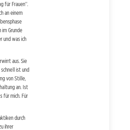
ng für Frauen“.
ich an einem
Lebensphase
ch im Grunde
r und was ich
wirrt aus. Sie
 schnell ist und
ng von Stille,
haltung an. Ist
s für mich. Für
aktiken durch
u ihrer