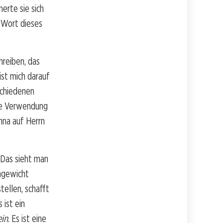
erte sie sich
s Wort dieses
hreiben, das
eist mich darauf
rschiedenen
ie Verwendung
nna auf Herrn
 Das sieht man
chgewicht
tellen, schafft
 ist ein
ein
. Es ist eine