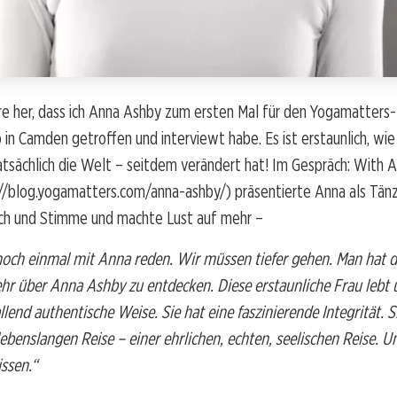
hre her, dass ich Anna Ashby zum ersten Mal für den Yogamatters
 in Camden getroffen und interviewt habe. Es ist erstaunlich, wie 
tsächlich die Welt – seitdem verändert hat! Im Gespräch: With 
//blog.yogamatters.com/anna-ashby/) präsentierte Anna als Tänze
sch und Stimme und machte Lust auf mehr –
och einmal mit Anna reden. Wir müssen tiefer gehen. Man hat d
ehr über Anna Ashby zu entdecken. Diese erstaunliche Frau lebt 
llend authentische Weise. Sie hat eine faszinierende Integrität. S
 lebenslangen Reise – einer ehrlichen, echten, seelischen Reise. 
ssen.“