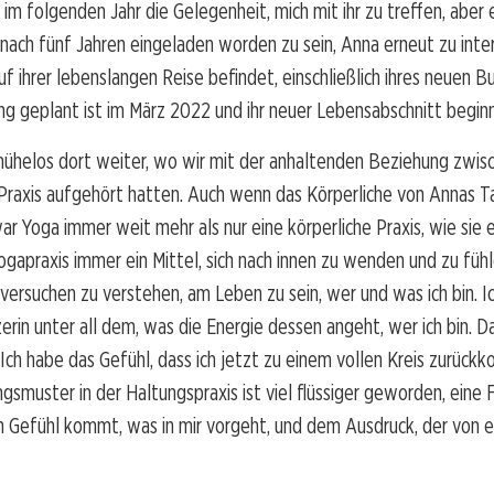
im folgenden Jahr die Gelegenheit, mich mit ihr zu treffen, aber e
nach fünf Jahren eingeladen worden zu sein, Anna erneut zu int
auf ihrer lebenslangen Reise befindet, einschließlich ihres neuen B
ng geplant ist im März 2022 und ihr neuer Lebensabschnitt beginn
ühelos dort weiter, wo wir mit der anhaltenden Beziehung zwis
Praxis aufgehört hatten. Auch wenn das Körperliche von Annas T
ar Yoga immer weit mehr als nur eine körperliche Praxis, wie sie e
ogapraxis immer ein Mittel, sich nach innen zu wenden und zu füh
versuchen zu verstehen, am Leben zu sein, wer und was ich bin. I
zerin unter all dem, was die Energie dessen angeht, wer ich bin. Da
Ich habe das Gefühl, dass ich jetzt zu einem vollen Kreis zurüc
muster in der Haltungspraxis ist viel flüssiger geworden, eine Fl
n Gefühl kommt, was in mir vorgeht, und dem Ausdruck, der von 