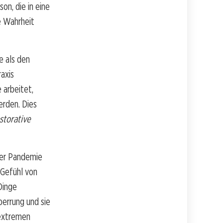
on, die in eine
e Wahrheit
e als den
axis
 arbeitet,
erden. Dies
storative
der Pandemie
 Gefühl von
 Dinge
perrung und sie
 extremen