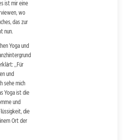
s ist mir eine
erviewen, wo
uches, das zur
t nun.
chen Yoga und
anzhintergrund
rklärt: „Für
len und
ch sehe mich
s Yoga ist die
kkomme und
üssigkeit, die
einem Ort der