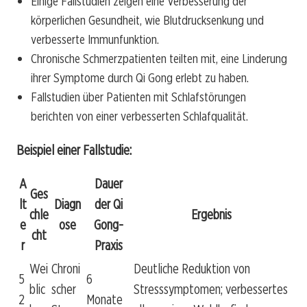
Einige Fallstudien zeigen eine Verbesserung der
körperlichen Gesundheit, wie Blutdrucksenkung und
verbesserte Immunfunktion.
Chronische Schmerzpatienten teilten mit, eine Linderung
ihrer Symptome durch Qi Gong erlebt zu haben.
Fallstudien über Patienten mit Schlafstörungen
berichten von einer verbesserten Schlafqualität.
Beispiel einer Fallstudie:
A
Dauer
Ges
lt
Diagn
der Qi
chle
Ergebnis
e
ose
Gong-
cht
r
Praxis
Wei
Chroni
Deutliche Reduktion von
5
6
blic
scher
Stresssymptomen; verbessertes
2
Monate