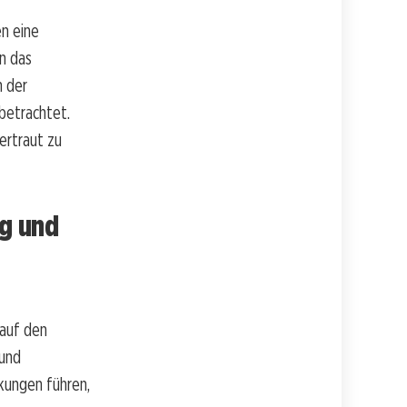
n eine
n das
n der
betrachtet.
ertraut zu
ag und
 auf den
 und
kungen führen,