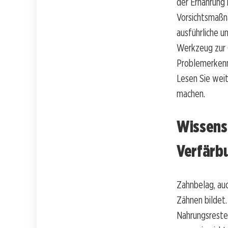
der Ernährung 
Vorsichtsmaßn
ausführliche u
Werkzeug zur O
Problemerkenn
Lesen Sie weit
machen.
Wissens
Verfärb
Zahnbelag, au
Zähnen bildet.
Nahrungsreste