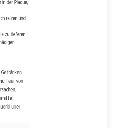
 in der Plaque,
sch reizen und
e zu tieferen
chädigen
d Getränken
und Teer von
rsachen.
imittel
uorid über