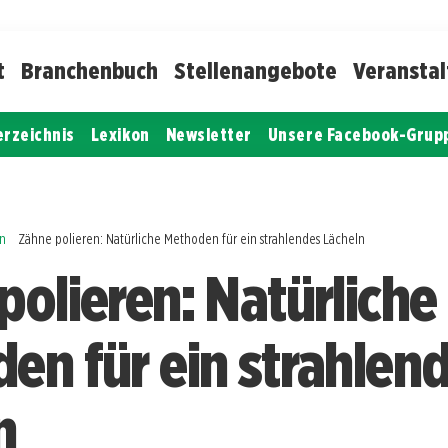
t
Branchenbuch
Stellenangebote
Veransta
erzeichnis
Lexikon
Newsletter
Unsere Facebook-Grup
in
Zähne polieren: Natürliche Methoden für ein strahlendes Lächeln
polieren: Natürliche
en für ein strahlen
n