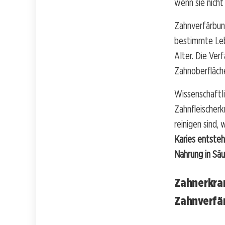
wenn sie nicht
Zahnverfärbun
bestimmte Leb
Alter. Die Ver
Zahnoberfläch
Wissenschaftli
Zahnfleischerk
reinigen sind,
Karies entsteh
Nahrung in Sä
Zahnerkra
Zahnverfä