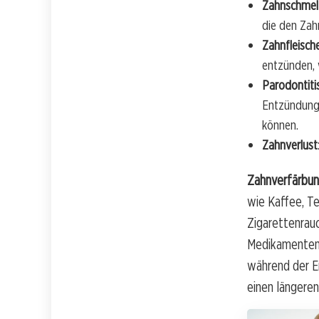
Zahnschmel
die den Zah
Zahnfleisc
entzünden, 
Parodontiti
Entzündunge
können.
Zahnverlust
Zahnverfärbu
wie Kaffee, Te
Zigarettenrauc
Medikamenten-
während der E
einen längere