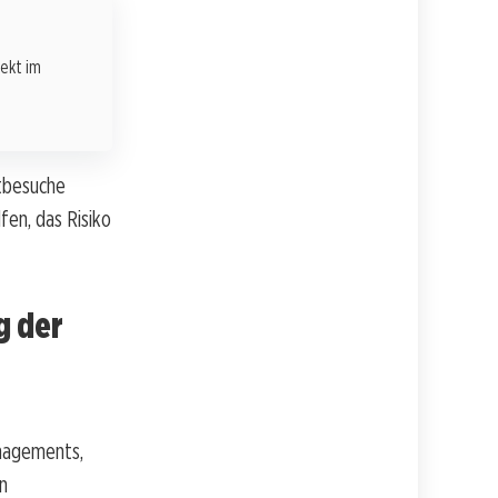
rekt im
ztbesuche
en, das Risiko
g der
anagements,
n