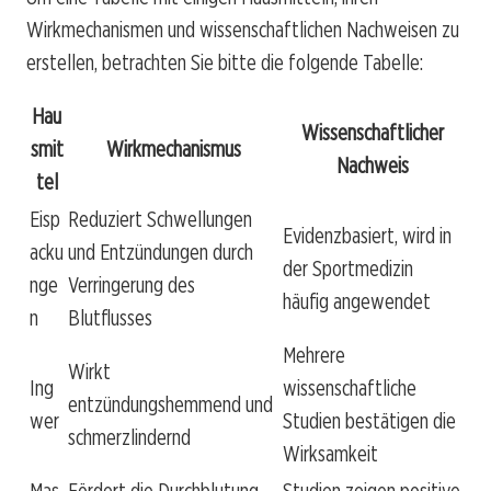
Wirkmechanismen und wissenschaftlichen Nachweisen zu
erstellen, betrachten Sie bitte die folgende Tabelle:
Hau
Wissenschaftlicher
smit
Wirkmechanismus
Nachweis
tel
Eisp
Reduziert Schwellungen
Evidenzbasiert, wird in
acku
und Entzündungen durch
der Sportmedizin
nge
Verringerung des
häufig angewendet
n
Blutflusses
Mehrere
Wirkt
Ing
wissenschaftliche
entzündungshemmend und
wer
Studien bestätigen die
schmerzlindernd
Wirksamkeit
Mas
Fördert die Durchblutung,
Studien zeigen positive