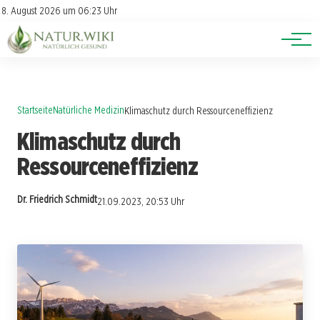
Lexikon
Account
8. August 2026 um 06:23 Uhr
Newsletter
Themen
Startseite
Natürliche Medizin
Klimaschutz durch Ressourceneffizienz
Klimaschutz durch
Ressourceneffizienz
Dr. Friedrich Schmidt
21.09.2023, 20:53 Uhr