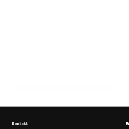
14. März 2026
Kräuterkunde im Aufschwung: Neue
Forschungen revolutionieren die
Heilpflanzenwelt!
HEILPFLANZEN & KRÄUTERKUNDE
Kontakt
W