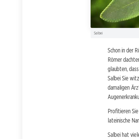
Salbei
Schon in der 
Römer dachten,
glaubten, dass
Salbei Sie wi
damaligen Ärzt
Augenerkrank
Profitieren Si
lateinische Na
Salbei hat vie