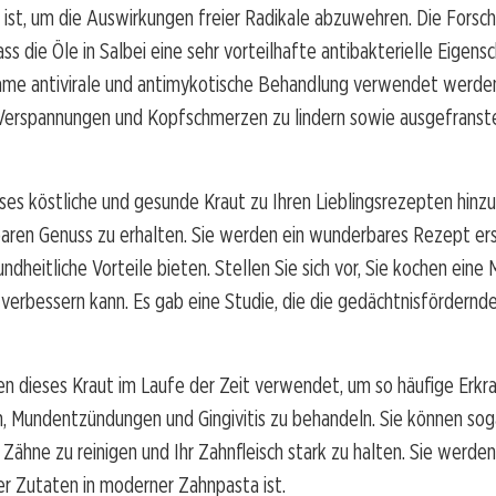
 ist, um die Auswirkungen freier Radikale abzuwehren. Die Forsch
ass die Öle in Salbei eine sehr vorteilhafte antibakterielle Eigens
same antivirale und antimykotische Behandlung verwendet werden
, Verspannungen und Kopfschmerzen zu lindern sowie ausgefranst
ses köstliche und gesunde Kraut zu Ihren Lieblingsrezepten hinz
aren Genuss zu erhalten. Sie werden ein wunderbares Rezept ers
ndheitliche Vorteile bieten. Stellen Sie sich vor, Sie kochen eine 
 verbessern kann. Es gab eine Studie, die die gedächtnisfördernd
n dieses Kraut im Laufe der Zeit verwendet, um so häufige Erk
 Mundentzündungen und Gingivitis zu behandeln. Sie können soga
 Zähne zu reinigen und Ihr Zahnfleisch stark zu halten. Sie werden
er Zutaten in moderner Zahnpasta ist.