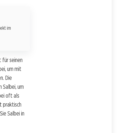
rekt im
t für seinen
ei, um mit
n. Die
 Salbei, um
ei oft als
t praktisch
ie Salbei in