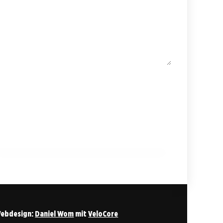
20. Juni 2025
Heilkräuter im Fokus: Wie Salbei Ihr
Immunsystem stärkt und heilt!
HEILPFLANZEN & KRÄUTERKUNDE
ebdesign:
Daniel Wom
mit
VeloCore