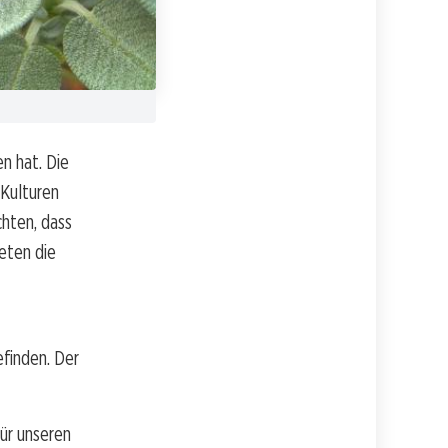
n hat. Die
 Kulturen
chten, dass
eten die
efinden. Der
für unseren