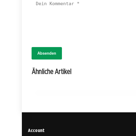
14. März 2026
Absenden
Medizinisches Cannabis: Hoffnung für
Frauen mit Endometriose – Studie zeigt
Ähnliche Artikel
deutliche Verbesserungen!
HEILPFLANZEN & KRÄUTERKUNDE
Account