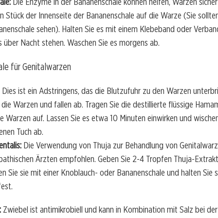
ale:
Die Enzyme in der Bananenschale können helfen, Warzen sicher
in Stück der Innenseite der Bananenschale auf die Warze (Sie sollte
nanenschale sehen). Halten Sie es mit einem Klebeband oder Verban
es über Nacht stehen. Waschen Sie es morgens ab.
Dies ist ein Adstringens, das die Blutzufuhr zu den Warzen unterbr
die Warzen und fallen ab. Tragen Sie die destillierte flüssige Hama
die Warzen auf. Lassen Sie es etwa 10 Minuten einwirken und wischen
enen Tuch ab.
ntalis:
Die Verwendung von Thuja zur Behandlung von Genitalwarz
thischen Ärzten empfohlen. Geben Sie 2-4 Tropfen Thuja-Extrakt
n Sie sie mit einer Knoblauch- oder Bananenschale und halten Sie s
est.
:
Zwiebel ist antimikrobiell und kann in Kombination mit Salz bei de