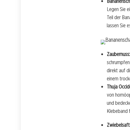
Bananensch
Legen Sie e
Teil der Ba
lassen Sie 
Zaubernuss:
schrumpfen 
direkt auf 
einem trock
Thuja Occide
von homöopa
und bedecke
Klebeband f
Zwiebelsaft