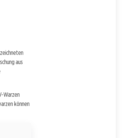
ezeichneten
ischung aus
e
PV-Warzen
lwarzen können