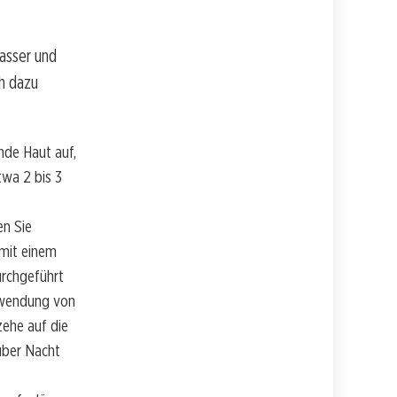
asser und
ch dazu
nde Haut auf,
twa 2 bis 3
en Sie
 mit einem
urchgeführt
erwendung von
zehe auf die
über Nacht