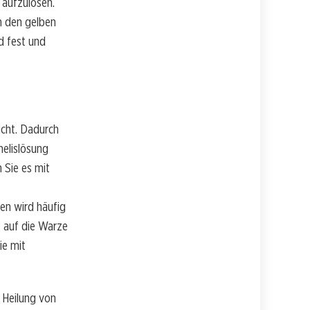
 aufzulösen.
n den gelben
d fest und
icht. Dadurch
melislösung
 Sie es mit
en wird häufig
 auf die Warze
ie mit
r Heilung von