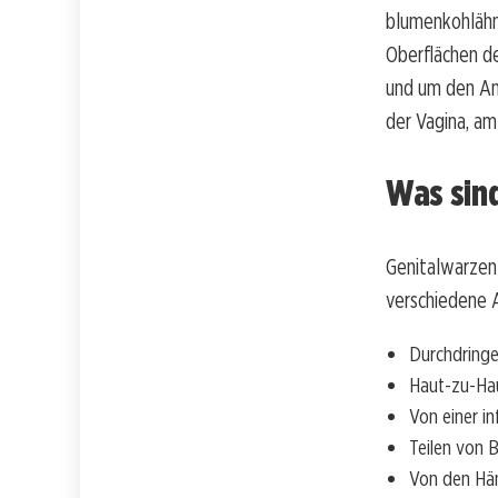
blumenkohlähnl
Oberflächen d
und um den Anu
der Vagina, am
Was sin
Genitalwarzen 
verschiedene 
Durchdring
Haut-zu-Hau
Von einer i
Teilen von 
Von den Hän