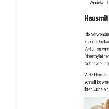
Windelwech
Hausmitt
Die Verwendun
Standardbehan
Verfahren wird
Dimethylether
Nebenwirkunge
Viele Menschen
schnell loswe
ihrer Suche ei