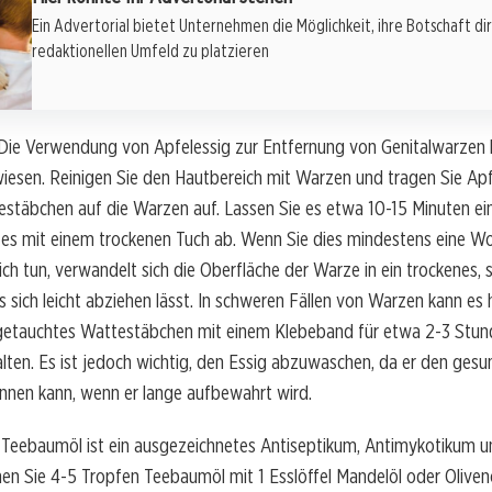
Ein Advertorial bietet Unternehmen die Möglichkeit, ihre Botschaft di
redaktionellen Umfeld zu platzieren
Die Verwendung von Apfelessig zur Entfernung von Genitalwarzen h
iesen. Reinigen Sie den Hautbereich mit Warzen und tragen Sie Apf
stäbchen auf die Warzen auf. Lassen Sie es etwa 10-15 Minuten ei
 es mit einem trockenen Tuch ab. Wenn Sie dies mindestens eine W
ich tun, verwandelt sich die Oberfläche der Warze in ein trockenes,
sich leicht abziehen lässt. In schweren Fällen von Warzen kann es he
getauchtes Wattestäbchen mit einem Klebeband für etwa 2-3 Stun
lten. Es ist jedoch wichtig, den Essig abzuwaschen, da er den gesun
nnen kann, wenn er lange aufbewahrt wird.
Teebaumöl ist ein ausgezeichnetes Antiseptikum, Antimykotikum un
chen Sie 4-5 Tropfen Teebaumöl mit 1 Esslöffel Mandelöl oder Olivenö