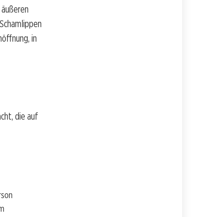
n äußeren
 Schamlippen
öffnung, in
cht, die auf
rson
em