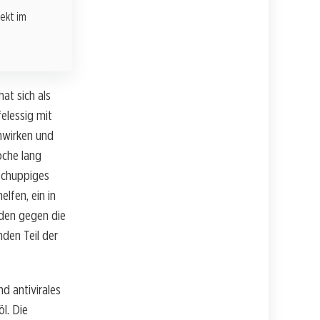
rekt im
at sich als
elessig mit
nwirken und
oche lang
 schuppiges
lfen, ein in
den gegen die
den Teil der
d antivirales
l. Die