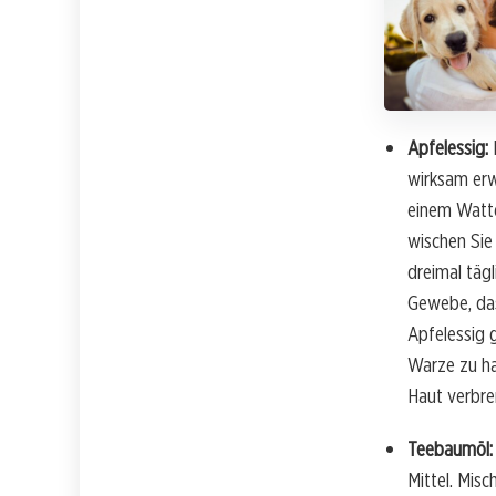
Apfelessig:
wirksam erw
einem Watte
wischen Sie
dreimal tägl
Gewebe, das 
Apfelessig 
Warze zu ha
Haut verbre
Teebaumöl:
Mittel. Mis