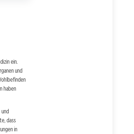
izin ein.
Organen und
Wohlbefinden
en haben
s und
te, dass
rungen in