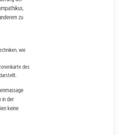
ympathikus,
 anderem zu
echniken, wie
xzonenkarte des
rstellt.
onenmassage
 in der
ien keine