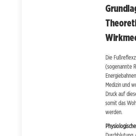
Grundla
Theoreti
Wirkme
Die Fußreflex
(sogenannte R
Energiebahnen 
Medizin und wu
Druck auf dies
somit das Wohl
werden.
Physiologisch
Durchblutung,