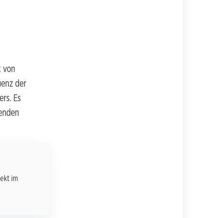
t von
uenz der
rs. Es
henden
rekt im