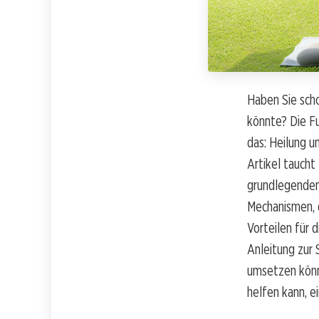
Haben Sie scho
könnte? Die F
das: Heilung u
Artikel taucht
grundlegenden 
Mechanismen, d
Vorteilen für 
Anleitung zur 
umsetzen könn
helfen kann, e