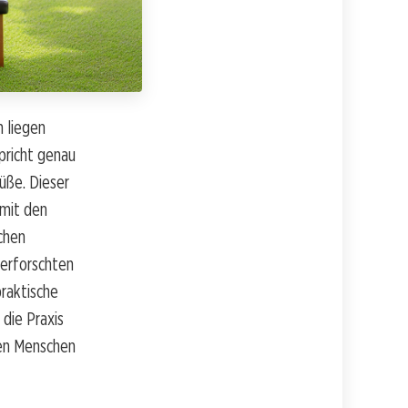
n liegen
pricht genau
üße. Dieser
 mit den
schen
 erforschten
praktische
 die Praxis
nen Menschen