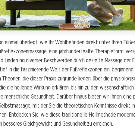
n einmal überlegt, wie Ihr Wohlbefinden direkt unter Ihren Füße
ußreflexzonenmassage, eine jahrhundertealte Therapieform, vers
nd Linderung diverser Beschwerden durch gezielte Massage der F
 tief in die faszinierende Welt der Fußreflexzonen ein, beginnend
Theorien, die dieser Praxis zugrunde liegen, über die physiologi
ie die heilende Wirkung erklären, bis hin zu den wissenschaftlich
die menschliche Gesundheit. Darüber hinaus bieten wir Ihnen eine 
Selbstmassage, mit der Sie die theoretischen Kenntnisse direkt in
en. Entdecken Sie, wie diese traditionelle Heilmethode moder
in besseres Gleichgewicht und Gesundheit zu erreichen.