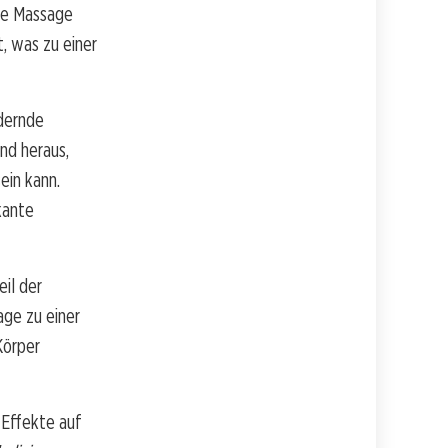
Die Massage
, was zu einer
dernde
and heraus,
ein kann.
kante
eil der
age zu einer
Körper
 Effekte auf