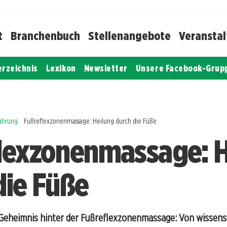
t
Branchenbuch
Stellenangebote
Veransta
erzeichnis
Lexikon
Newsletter
Unsere Facebook-Grup
nährung
Fußreflexzonenmassage: Heilung durch die Füße
lexzonenmassage: H
die Füße
 Geheimnis hinter der Fußreflexzonenmassage: Von wissens