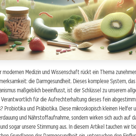
er modernen Medizin und Wissenschaft rückt ein Thema zunehmen
merksamkeit: die Darmgesundheit. Dieses komplexe System, das
ismus maßgeblich beeinflusst, ist der Schlüssel zu unserem all
 Verantwortlich für die Aufrechterhaltung dieses fein abgestim
? Probiotika und Präbiotika. Diese mikroskopisch kleinen Helfer 
Verdauung und Nährstoffaufnahme, sondern wirken sich auch auf d
d sogar unsere Stimmung aus. In diesem Artikel tauchen wir tie
chen Grundlagen der Darmgesundheit ein, untersuchen den Einflu