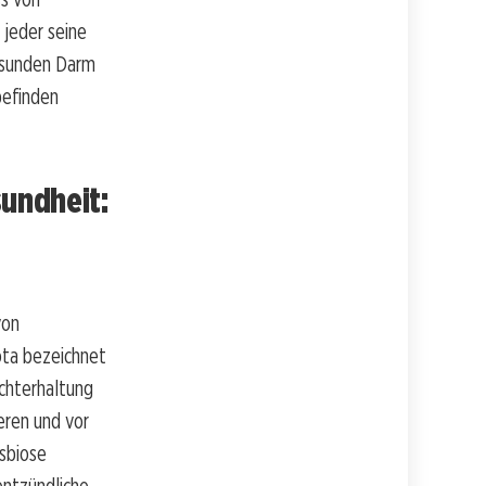
 jeder seine
gesunden Darm
befinden
undheit:
von
iota bezeichnet
chterhaltung
eren und vor
sbiose