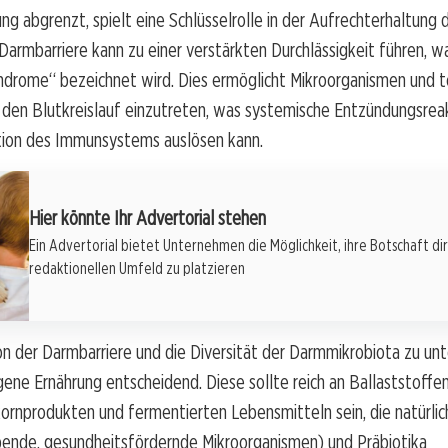
 abgrenzt, spielt eine Schlüsselrolle in der Aufrechterhaltung 
Darmbarriere kann zu einer verstärkten Durchlässigkeit führen, wa
ndrome“ bezeichnet wird. Dies ermöglicht Mikroorganismen und t
 den Blutkreislauf einzutreten, was systemische Entzündungsrea
tion des Immunsystems auslösen kann.
Hier könnte Ihr Advertorial stehen
Ein Advertorial bietet Unternehmen die Möglichkeit, ihre Botschaft di
redaktionellen Umfeld zu platzieren
n der Darmbarriere und die Diversität der Darmmikrobiota zu unte
ne Ernährung entscheidend. Diese sollte reich an Ballaststoffe
kornprodukten und fermentierten Lebensmitteln sein, die natürlic
ebende, gesundheitsfördernde Mikroorganismen) und Präbiotika