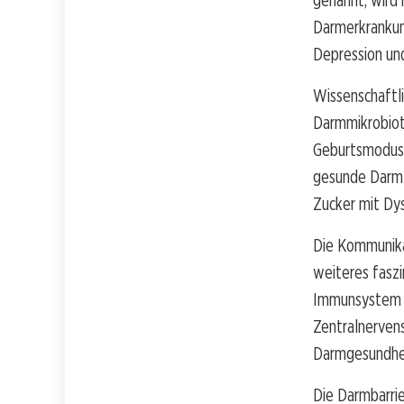
genannt, wird 
Darmerkrankun
Depression un
Wissenschaftl
Darmmikrobiota
Geburtsmodus b
gesunde Darmf
Zucker mit Dys
Die Kommunika
weiteres faszi
Immunsystem u
Zentralnervens
Darmgesundheit
Die Darmbarrie