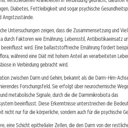
mit verschiedenen Krankheiten in Verbindung gebracht, darunter 
gen, Diabetes, Fettleibigkeit und sogar psychische Gesundheits
d Angstzustände.
iche Untersuchungen zeigen, dass die Zusammensetzung und Viel
 durch Faktoren wie Ernährung, Lebensstil, Antibiotikaeinsatz u
eeinflusst wird. Eine ballaststoffreiche Ernährung fördert beisp
lora, während eine Diät mit hohem Anteil an verarbeiteten Lebe
biose in Verbindung gebracht wird.
tion zwischen Darm und Gehirn, bekannt als die Darm-Hirn-Achse
nierendes Forschungsfeld. Sie erfolgt über neurochemische Wege
nd metabolische Signale, durch die die Darmmikrobiota das
ystem beeinflusst. Diese Erkenntnisse unterstreichen die Bedeu
 nicht nur für die körperliche, sondern auch für die psychische G
re, eine Schicht epithelialer Zellen, die den Darm von der restlich