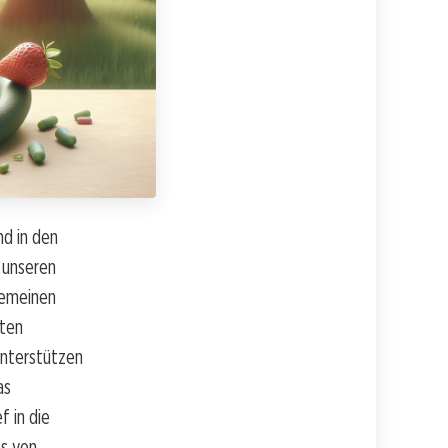
d in den
 unseren
gemeinen
mten
unterstützen
as
f in die
ss von