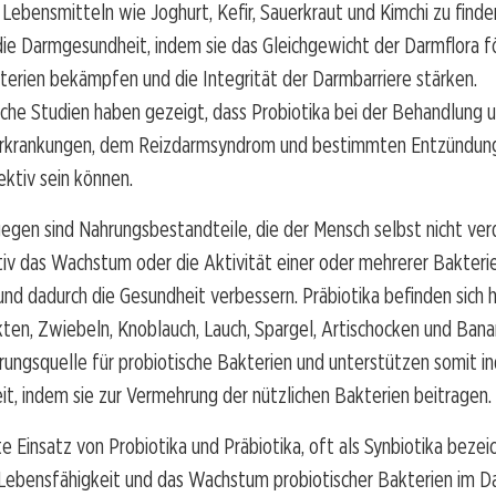
Lebensmitteln wie Joghurt, Kefir, Sauerkraut und Kimchi zu finde
ie Darmgesundheit, indem sie das Gleichgewicht der Darmflora f
terien bekämpfen und die Integrität der Darmbarriere stärken.
che Studien haben gezeigt, dass Probiotika bei der Behandlung 
erkrankungen, dem Reizdarmsyndrom und bestimmten Entzündun
ktiv sein können.
gegen sind Nahrungsbestandteile, die der Mensch selbst nicht ver
tiv das Wachstum oder die Aktivität einer oder mehrerer Bakteri
nd dadurch die Gesundheit verbessern. Präbiotika befinden sich h
ten, Zwiebeln, Knoblauch, Lauch, Spargel, Artischocken und Bana
rungsquelle für probiotische Bakterien und unterstützen somit in
, indem sie zur Vermehrung der nützlichen Bakterien beitragen.
e Einsatz von Probiotika und Präbiotika, oft als Synbiotika bezeic
 Lebensfähigkeit und das Wachstum probiotischer Bakterien im D