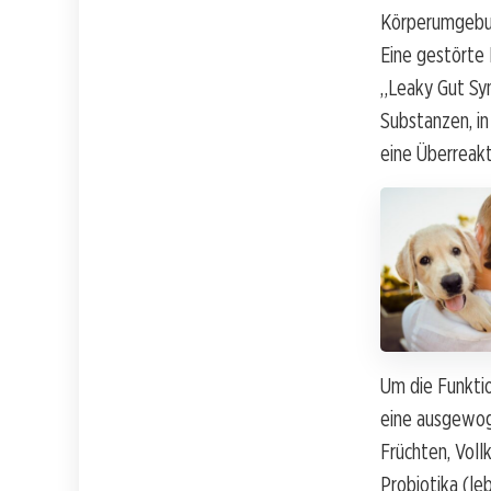
Körperumgebung
Eine gestörte 
„Leaky Gut Sy
Substanzen, in
eine Überreak
Um die Funktio
eine ausgewoge
Früchten, Voll
Probiotika (l