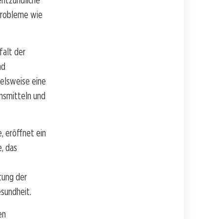
entzündliche
probleme wie
falt der
nd
ielsweise eine
nsmitteln und
, eröffnet ein
, das
tung der
esundheit.
en