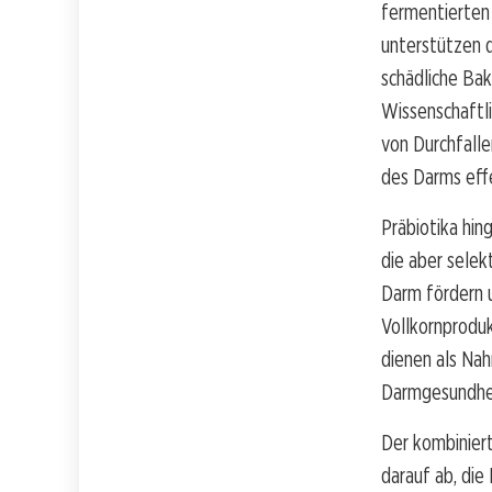
fermentierten 
unterstützen d
schädliche Bak
Wissenschaftli
von Durchfall
des Darms effe
Präbiotika hin
die aber selek
Darm fördern u
Vollkornproduk
dienen als Nah
Darmgesundheit
Der kombiniert
darauf ab, die