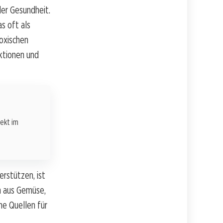
der Gesundheit.
s oft als
oxischen
ktionen und
rekt im
rstützen, ist
n aus Gemüse,
he Quellen für