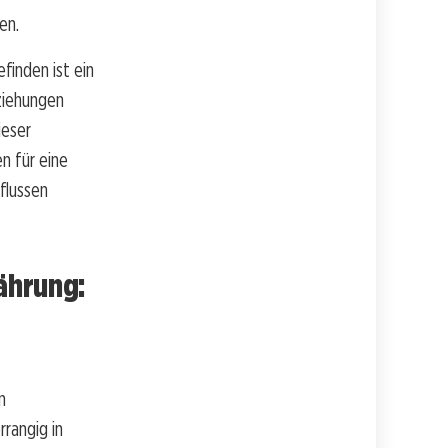
en.
finden ist ein
ziehungen
ieser
n für eine
flussen
nährung:
n
rangig in