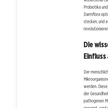
Probiotika und
Darmflora opt
stecken, und e
revolutioniere
Die wis
Einflus
Der menschlic
Mikroorganisme
werden. Diese
der Gesundheit
pathogenen Mi