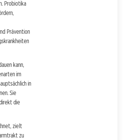
n. Probiotika
ördern,
und Prävention
gskrankheiten
dauen kann,
enarten im
auptsächlich in
nen. Sie
direkt die
hnet, zielt
armtrakt zu