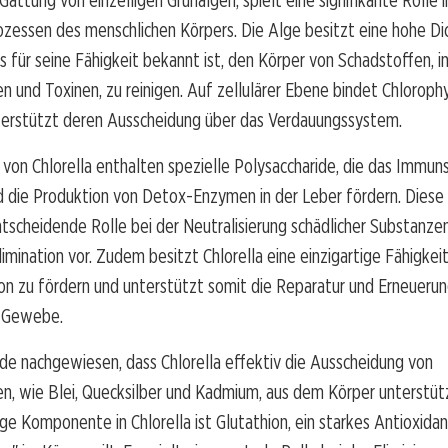
 Gattung von einzelligen Grünalgen, spielt eine signifikante Rolle 
zessen des menschlichen Körpers. Die Alge besitzt eine hohe Di
as für seine Fähigkeit bekannt ist, den Körper von Schadstoffen, i
 und Toxinen, zu reinigen. Auf zellulärer Ebene bindet Chlorophy
terstützt deren Ausscheidung über das Verdauungssystem.
von Chlorella enthalten spezielle Polysaccharide, die das Immu
nd die Produktion von Detox-Enzymen in der Leber fördern. Dies
ntscheidende Rolle bei der Neutralisierung schädlicher Substanze
limination vor. Zudem besitzt Chlorella eine einzigartige Fähigkeit
on zu fördern und unterstützt somit die Reparatur und Erneueru
 Gewebe.
de nachgewiesen, dass Chlorella effektiv die Ausscheidung von
, wie Blei, Quecksilber und Kadmium, aus dem Körper unterstütz
ge Komponente in Chlorella ist Glutathion, ein starkes Antioxidans