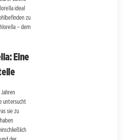
orella ideal
ohlbefinden zu
Chlorella – dem
la: Eine
eile
 Jahren
e untersucht
was sie zu
 haben
inschließlich
 und der