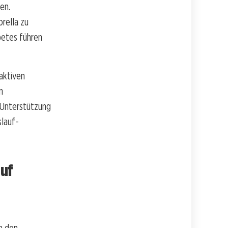
en.
rella zu
betes führen
aktiven
n
r Unterstützung
slauf-
auf