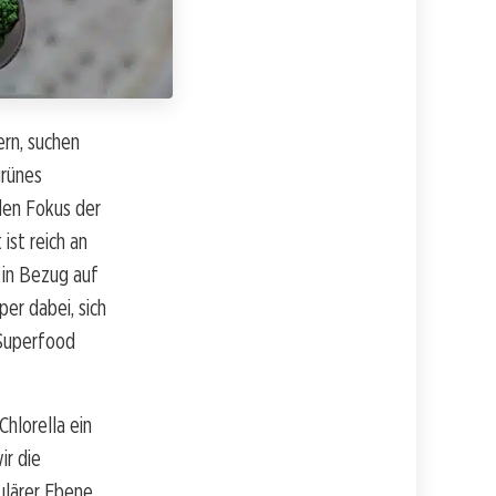
ern, suchen
grünes
den Fokus der
ist reich an
 in Bezug auf
er dabei, sich
 Superfood
Chlorella ein
ir die
lulärer Ebene