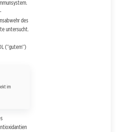
 Immunsystem.
-
ionsabwehr des
te untersucht.
HDL (“gutem“)
rekt im
es
Antioxidantien