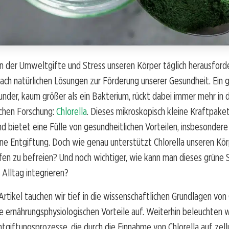
 in der Umweltgifte und Stress unseren Körper täglich herausford
nach natürlichen Lösungen zur Förderung unserer Gesundheit. Ein 
der, kaum größer als ein Bakterium, rückt dabei immer mehr in 
ichen Forschung:
Chlorella
. Dieses mikroskopisch kleine Kraftpaket 
d bietet eine Fülle von gesundheitlichen Vorteilen, insbesondere
ne Entgiftung. Doch wie genau unterstützt Chlorella unseren Körp
fen zu befreien? Und noch wichtiger, wie kann man dieses grüne
 Alltag integrieren?
rtikel tauchen wir tief in die wissenschaftlichen Grundlagen von 
e ernährungsphysiologischen Vorteile auf. Weiterhin beleuchten w
ntgiftungsprozesse, die durch die Einnahme von Chlorella auf zel