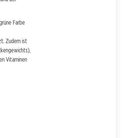
 grüne Farbe
zt. Zudem ist
ckengewichts),
ren Vitaminen