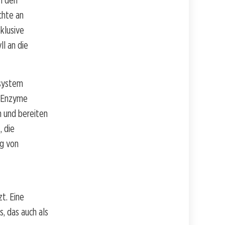
in den
chte an
nklusive
ll an die
nsystem
e Enzyme
n und bereiten
, die
ng von
t. Eine
, das auch als