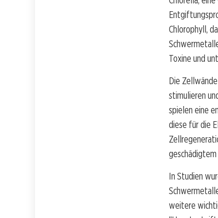
Chlorella, eine
Entgiftungspro
Chlorophyll, d
Schwermetallen
Toxine und un
Die Zellwände 
stimulieren u
spielen eine e
diese für die E
Zellregenerati
geschädigtem
In Studien wur
Schwermetallen
weitere wichti