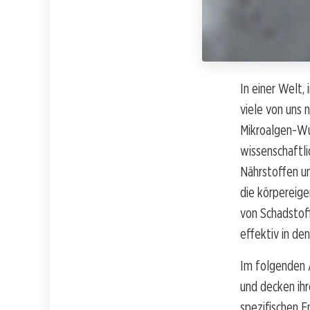
In einer Welt,
viele von uns 
Mikroalgen-Wun
wissenschaftl
Nährstoffen un
die körpereige
von Schadstof
effektiv in den
Im folgenden A
und decken ihr
spezifischen E