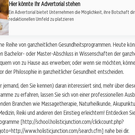
Hier könnte Ihr Advertorial stehen
Ein Advertorial bietet Unternehmen die Möglichkeit, ihre Botschaft di
redaktionellen Umfeld zu platzieren
eine Reihe von ganzheitlichen Gesundheitsprogrammen. Heute kö
n Bachelor- oder Master-Abschluss in Wissenschaften der ganzhe
quem von zu Hause aus erwerben; oder wenn sie möchten, können
or der Philosophie in ganzheitlicher Gesundheit entscheiden.
 jemand, den Sie kennen) daran interessiert sind, mehr über die
amme zu erfahren, lassen Sie sich von einer professionellen Ausb
enden Branchen wie Massagetherapie, Naturheilkunde, Akupunktu
 Medizin, Reiki und anderen den Einstieg erleichtern! Entdecken Si
gramme [http://school.holisticjunction.com/clickcount.php?
to=http://www.holisticjunction.com/search.cfm] nahe bei dir.