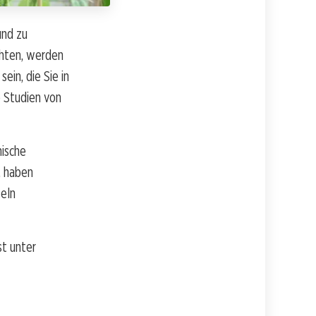
und zu
chten, werden
ein, die Sie in
e Studien von
ische
, haben
teln
st unter