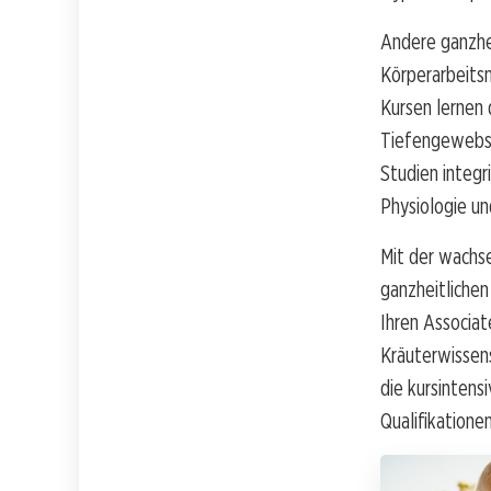
Andere ganzhe
Körperarbeitsm
Kursen lernen 
Tiefengewebsm
Studien integ
Physiologie un
Mit der wachs
ganzheitliche
Ihren Associat
Kräuterwissens
die kursintens
Qualifikatione