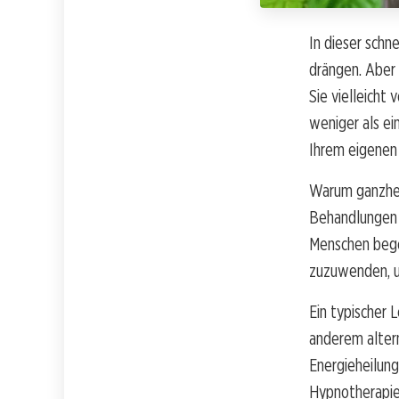
In dieser schn
drängen. Aber
Sie vielleicht
weniger als ei
Ihrem eigenen
Warum ganzhei
Behandlungen d
Menschen begon
zuzuwenden, u
Ein typischer 
anderem altern
Energieheilung
Hypnotherapie