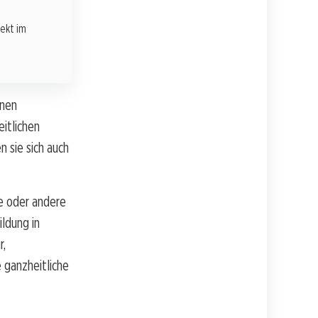
rekt im
nnen
itlichen
 sie sich auch
se oder andere
ildung in
r,
e ganzheitliche